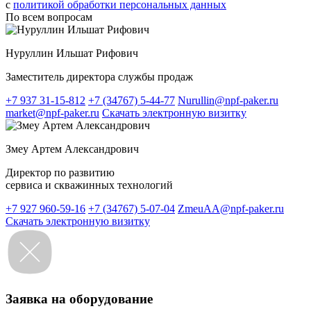
c
политикой обработки персональных данных
По всем вопросам
Нуруллин Ильшат Рифович
Заместитель директора службы продаж
+7 937 31-15-812
+7 (34767) 5-44-77
Nurullin@npf-paker.ru
market@npf-paker.ru
Скачать электронную визитку
Змеу Артем Александрович
Директор по развитию
сервиса и скважинных технологий
+7 927 960-59-16
+7 (34767) 5-07-04
ZmeuAA@npf-paker.ru
Скачать электронную визитку
Заявка на оборудование