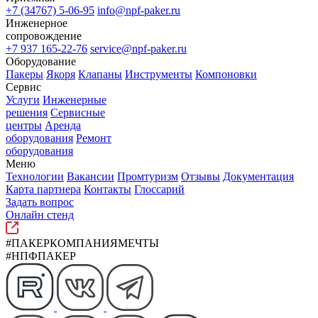
+7 (34767) 5-06-95
info@npf-paker.ru
Инженерное
сопровождение
+7 937 165-22-76
service@npf-paker.ru
Оборудование
Пакеры
Якоря
Клапаны
Инструменты
Компоновки
Сервис
Услуги
Инженерные
решения
Сервисные
центры
Аренда
оборудования
Ремонт
оборудования
Меню
Технологии
Вакансии
Промтуризм
Отзывы
Документация
Карта партнера
Контакты
Глоссарий
Задать вопрос
Онлайн стенд
#ПАКЕРКОМПАНИЯМЕЧТЫ
#НПФПАКЕР