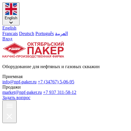
English
English
Français
Deutsch
Português
العربية
Вход
Оборудование для нефтяных и газовых скважин
Приемная
info@npf-paker.ru
+7 (34767) 5-06-95
Продажи
market@npf-paker.ru
+7 937 311-58-12
Задать вопрос