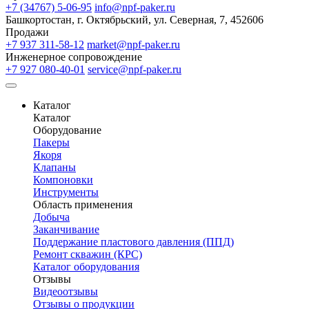
+7 (34767) 5-06-95
info@npf-paker.ru
Башкортостан, г. Октябрьский, ул. Северная, 7, 452606
Продажи
+7 937 311-58-12
market@npf-paker.ru
Инженерное сопровождение
+7 927 080-40-01
service@npf-paker.ru
Каталог
Каталог
Оборудование
Пакеры
Якоря
Клапаны
Компоновки
Инструменты
Область применения
Добыча
Заканчивание
Поддержание пластового давления (ППД)
Ремонт скважин (КРС)
Каталог оборудования
Отзывы
Видеоотзывы
Отзывы о продукции