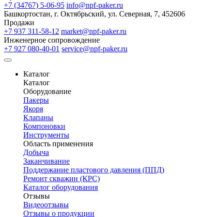
+7 (34767) 5-06-95
info@npf-paker.ru
Башкортостан, г. Октябрьский, ул. Северная, 7, 452606
Продажи
+7 937 311-58-12
market@npf-paker.ru
Инженерное сопровождение
+7 927 080-40-01
service@npf-paker.ru
Каталог
Каталог
Оборудование
Пакеры
Якоря
Клапаны
Компоновки
Инструменты
Область применения
Добыча
Заканчивание
Поддержание пластового давления (ППД)
Ремонт скважин (КРС)
Каталог оборудования
Отзывы
Видеоотзывы
Отзывы о продукции