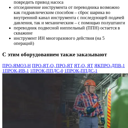
повредить привод насоса
отсоединение инструмента от переводника возможно
как гидравлическим способом – сброс шарика во
внутренний канал инструмента с последующей подачей
давления, так и механическим – с помощью полуштанги
переводник подвесной ниппельный (ППН) остается в
скважине
инструмент ИН многоразового действия (на 5
операций)
С этим оборудованием также заказывают
ПРО-ЯМО3-Н
ПРО-ЯТ-О, ПРО-ЯТ
ЯТ-О, ЯТ
ЯКПРО-ДПВ-1
1ПРОК-ИВ-1
1ПРОК-ППДС-0
1ПРОК-ППДС-1