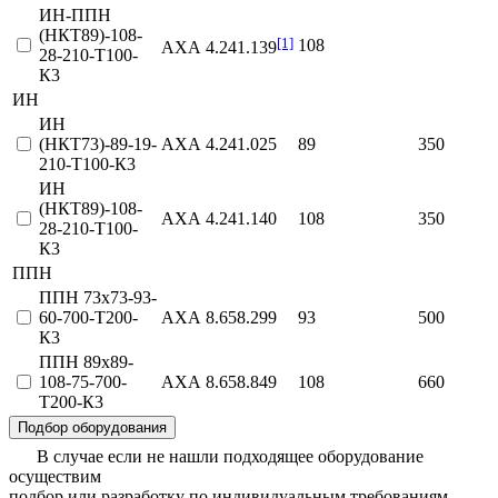
ИН-ППН
(НКТ89)-108-
[1]
108
АХА 4.241.139
28-210-Т100-
К3
ИН
ИН
(НКТ73)-89-19-
АХА 4.241.025
89
350
210-Т100-К3
ИН
(НКТ89)-108-
АХА 4.241.140
108
350
28-210-Т100-
К3
ППН
ППН 73х73-93-
60-700-Т200-
АХА 8.658.299
93
500
К3
ППН 89х89-
108-75-700-
АХА 8.658.849
108
660
Т200-К3
Подбор оборудования
В случае если не нашли подходящее оборудование
осуществим
подбор или разработку по индивидуальным требованиям