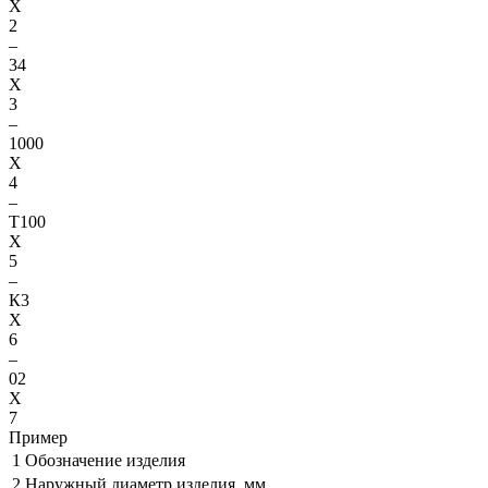
X
2
–
34
X
3
–
1000
X
4
–
Т100
X
5
–
К3
X
6
–
02
X
7
Пример
1
Обозначение изделия
2
Наружный диаметр изделия, мм