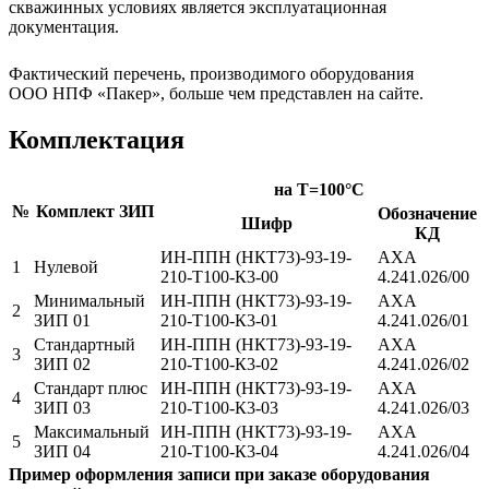
скважинных условиях является эксплуатационная
документация.
Фактический перечень, производимого оборудования
ООО НПФ «Пакер», больше чем представлен на сайте.
Комплектация
на T=100°C
№
Комплект ЗИП
Обозначение
Шифр
КД
ИН-ППН (НКТ73)-93-19-
АХА
1
Нулевой
210-Т100-К3-00
4.241.026/00
Минимальный
ИН-ППН (НКТ73)-93-19-
АХА
2
ЗИП 01
210-Т100-К3-01
4.241.026/01
Стандартный
ИН-ППН (НКТ73)-93-19-
АХА
3
ЗИП 02
210-Т100-К3-02
4.241.026/02
Стандарт плюс
ИН-ППН (НКТ73)-93-19-
АХА
4
ЗИП 03
210-Т100-К3-03
4.241.026/03
Максимальный
ИН-ППН (НКТ73)-93-19-
АХА
5
ЗИП 04
210-Т100-К3-04
4.241.026/04
Пример оформления записи при заказе оборудования