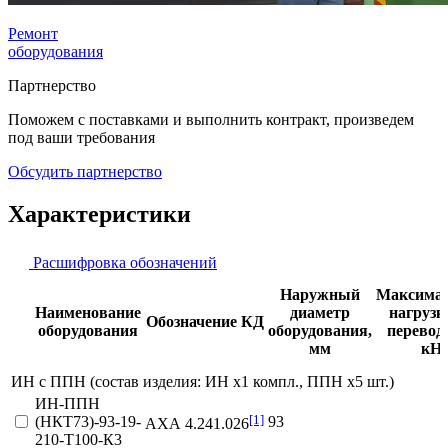
Ремонт
оборудования
Партнерство
Поможем с поставками и выполнить контракт, произведем
под ваши требования
Обсудить партнерство
Характеристики
Расшифровка обозначений
Наружный
Максима
Наименование
диаметр
нагрузк
Обозначение КД
оборудования
оборудования,
перевод
мм
кН
ИН с ППН (состав изделия: ИН х1 компл., ППН х5 шт.)
ИН-ППН
[1]
(НКТ73)-93-19-
93
АХА 4.241.026
210-Т100-К3