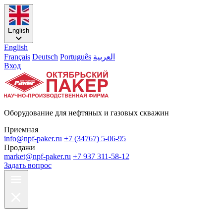
English
English
Français
Deutsch
Português
العربية
Вход
Оборудование для нефтяных и газовых скважин
Приемная
info@npf-paker.ru
+7 (34767) 5-06-95
Продажи
market@npf-paker.ru
+7 937 311-58-12
Задать вопрос