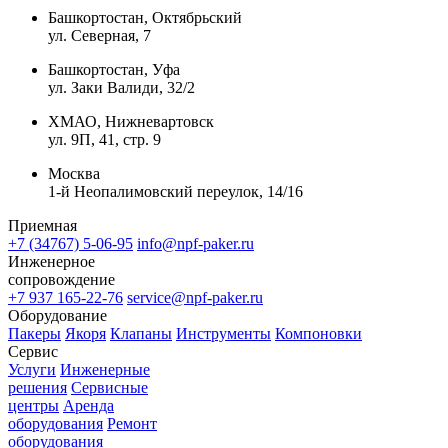
Башкортостан, Октябрьский
ул. Северная, 7
Башкортостан, Уфа
ул. Заки Валиди, 32/2
ХМАО, Нижневартовск
ул. 9П, 41, стр. 9
Москва
1-й Неопалимовский переулок, 14/16
Приемная
+7 (34767) 5-06-95
info@npf-paker.ru
Инженерное
сопровождение
+7 937 165-22-76
service@npf-paker.ru
Оборудование
Пакеры
Якоря
Клапаны
Инструменты
Компоновки
Сервис
Услуги
Инженерные
решения
Сервисные
центры
Аренда
оборудования
Ремонт
оборудования