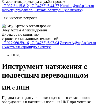
Заместитель директора службы продаж
+7 937 31-15-812
+7 (34767) 5-44-77
Nurullin@npf-paker.ru
market@npf-paker.ru
Скачать электронную визитку
Технические вопросы
Змеу Артем Александрович
Директор по развитию
сервиса и скважинных технологий
+7 927 960-59-16
+7 (34767) 5-07-04
ZmeuAA@npf-paker.ru
Скачать электронную визитку
ППД
Инструмент натяжения с
подвесным переводником
ИН с ППН
Предназначен для установки подземного скважинного
оборудования и натяжения колонны НКТ при монтаже