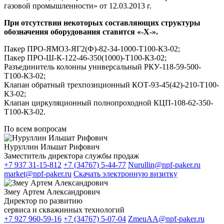
газовой промышленности» от 12.03.2013 г.
При отсутствии некоторых составляющих структуры
обозначения оборудования ставится «-Х-».
Пакер ПРО-ЯМО3-ЯГ2(Ф)-82-34-1000-Т100-К3-02;
Пакер ПРО-Ш-К-122-46-350(1000)-Т100-КЗ-02;
Разъединитель колонны универсальный РКУ-118-59-500-
Т100-К3-02;
Клапан обратный трехпозиционный КОТ-93-45(42)-210-Т100-
К3-02;
Клапан циркуляционный полнопроходной КЦП-108-62-350-
Т100-К3-02.
По всем вопросам
Нуруллин Ильшат Рифович
Заместитель директора службы продаж
+7 937 31-15-812
+7 (34767) 5-44-77
Nurullin@npf-paker.ru
market@npf-paker.ru
Скачать электронную визитку
Змеу Артем Александрович
Директор по развитию
сервиса и скважинных технологий
+7 927 960-59-16
+7 (34767) 5-07-04
ZmeuAA@npf-paker.ru