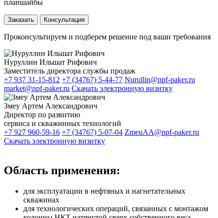
планшайбы
Заказать
Консультация
Проконсультируем и подберем решение под ваши требования
Нуруллин Ильшат Рифович
Заместитель директора службы продаж
+7 937 31-15-812
+7 (34767) 5-44-77
Nurullin@npf-paker.ru
market@npf-paker.ru
Скачать электронную визитку
Змеу Артем Александрович
Директор по развитию
сервиса и скважинных технологий
+7 927 960-59-16
+7 (34767) 5-07-04
ZmeuAA@npf-paker.ru
Скачать электронную визитку
Область применения:
для эксплуатации в нефтяных и нагнетательных
скважинах
для технологических операций, связанных с монтажом
колонны НКТ натянутой сверх собственного веса