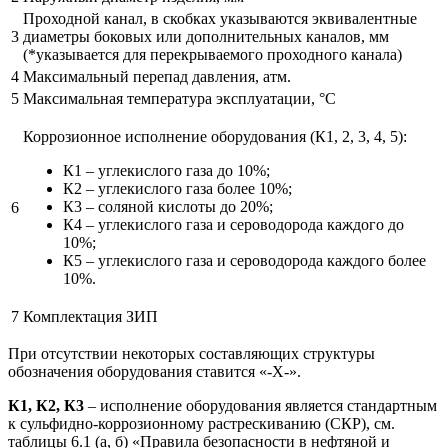
Проходной канал, в скобках указываются эквивалентные
3
диаметры боковых или дополнительных каналов, мм
(*указывается для перекрываемого проходного канала)
4
Максимальный перепад давления, атм.
5
Максимальная температура эксплуатации, °С
Коррозионное исполнение оборудования (К1, 2, 3, 4, 5):
К1 – углекислого газа до 10%;
К2 – углекислого газа более 10%;
К3 – соляной кислоты до 20%;
6
К4 – углекислого газа и сероводорода каждого до
10%;
К5 – углекислого газа и сероводорода каждого более
10%.
7
Комплектация ЗИП
При отсутствии некоторых составляющих структуры
обозначения оборудования ставится «-Х-».
К1, К2, К3
– исполнение оборудования является стандартным
к сульфидно-коррозионному растрескиванию (СКР), см.
таблицы 6.1 (а, б) «Правила безопасности в нефтяной и