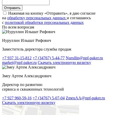
Нажимая на кнопку «Отправить», я даю согласие
на
обработку персональных данных
и соглашаюсь
c
политикой обработки персональных данных
По всем вопросам
Нуруллин Ильшат Рифович
Заместитель директора службы продаж
+7 937 31-15-812
+7 (34767) 5-44-77
Nurullin@npf-paker.ru
market@npf-paker.ru
Скачать электронную визитку
Змеу Артем Александрович
Директор по развитию
сервиса и скважинных технологий
+7 927 960-59-16
+7 (34767) 5-07-04
ZmeuAA@npf-paker.ru
Скачать электронную визитку