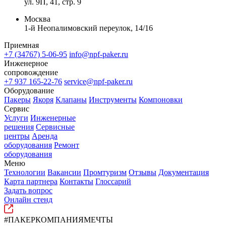
ул. 9П, 41, стр. 9
Москва
1-й Неопалимовский переулок, 14/16
Приемная
+7 (34767) 5-06-95
info@npf-paker.ru
Инженерное
сопровождение
+7 937 165-22-76
service@npf-paker.ru
Оборудование
Пакеры
Якоря
Клапаны
Инструменты
Компоновки
Сервис
Услуги
Инженерные
решения
Сервисные
центры
Аренда
оборудования
Ремонт
оборудования
Меню
Технологии
Вакансии
Промтуризм
Отзывы
Документация
Карта партнера
Контакты
Глоссарий
Задать вопрос
Онлайн стенд
#ПАКЕРКОМПАНИЯМЕЧТЫ