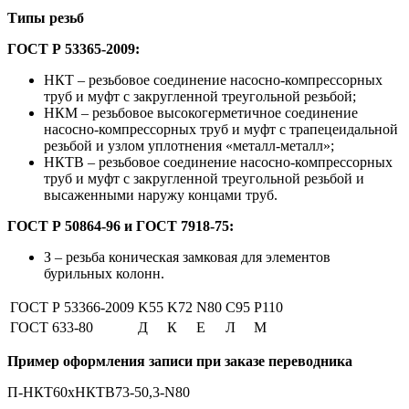
Типы резьб
ГОСТ Р 53365-2009:
НКТ – резьбовое соединение насосно-компрессорных
труб и муфт с закругленной треугольной резьбой;
НКМ – резьбовое высокогерметичное соединение
насосно-компрессорных труб и муфт с трапецеидальной
резьбой и узлом уплотнения «металл-металл»;
НКТВ – резьбовое соединение насосно-компрессорных
труб и муфт с закругленной треугольной резьбой и
высаженными наружу концами труб.
ГОСТ Р 50864-96 и ГОСТ 7918-75:
З – резьба коническая замковая для элементов
бурильных колонн.
ГОСТ Р 53366-2009
K55
K72
N80
C95
P110
ГОСТ 633-80
Д
К
Е
Л
М
Пример оформления записи при заказе переводника
П-НКТ60хНКТВ73-50,3-N80