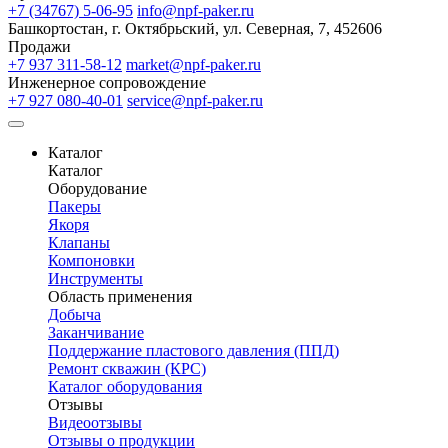
+7 (34767) 5-06-95
info@npf-paker.ru
Башкортостан, г. Октябрьский, ул. Северная, 7, 452606
Продажи
+7 937 311-58-12
market@npf-paker.ru
Инженерное сопровождение
+7 927 080-40-01
service@npf-paker.ru
Каталог
Каталог
Оборудование
Пакеры
Якоря
Клапаны
Компоновки
Инструменты
Область применения
Добыча
Заканчивание
Поддержание пластового давления (ППД)
Ремонт скважин (КРС)
Каталог оборудования
Отзывы
Видеоотзывы
Отзывы о продукции