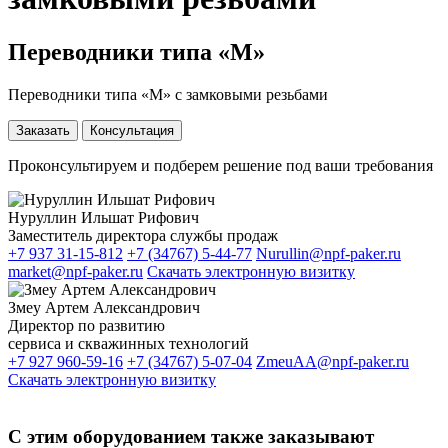
Переводники типа «М»
Переводники типа «М» с замковыми резьбами
Заказать
Консультация
Проконсультируем и подберем решение под ваши требования
Нуруллин Ильшат Рифович
Заместитель директора службы продаж
+7 937 31-15-812
+7 (34767) 5-44-77
Nurullin@npf-paker.ru
market@npf-paker.ru
Скачать электронную визитку
Змеу Артем Александрович
Директор по развитию
сервиса и скважинных технологий
+7 927 960-59-16
+7 (34767) 5-07-04
ZmeuAA@npf-paker.ru
Скачать электронную визитку
С этим оборудованием также заказывают