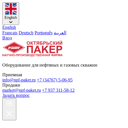
English
English
Français
Deutsch
Português
العربية
Вход
Оборудование для нефтяных и газовых скважин
Приемная
info@npf-paker.ru
+7 (34767) 5-06-95
Продажи
market@npf-paker.ru
+7 937 311-58-12
Задать вопрос