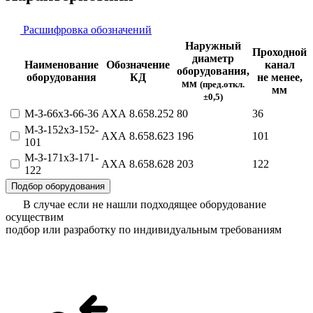
Расшифровка обозначений
Наружный
Проходной
диаметр
Наименование
Обозначение
канал
оборудования,
оборудования
КД
не менее
,
мм
(пред.откл.
мм
±0,5)
М-З-66хЗ-66-36
АХА 8.658.252
80
36
М-З-152хЗ-152-
АХА 8.658.623
196
101
101
М-З-171хЗ-171-
АХА 8.658.628
203
122
122
Подбор оборудования
В случае если не нашли подходящее оборудование
осуществим
подбор или разработку по индивидуальным требованиям