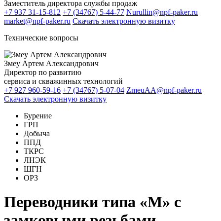
Заместитель директора службы продаж
+7 937 31-15-812
+7 (34767) 5-44-77
Nurullin@npf-paker.ru
market@npf-paker.ru
Скачать электронную визитку
Технические вопросы
Змеу Артем Александрович
Директор по развитию
сервиса и скважинных технологий
+7 927 960-59-16
+7 (34767) 5-07-04
ZmeuAA@npf-paker.ru
Скачать электронную визитку
Бурение
ГРП
Добыча
ППД
ТКРС
ЛНЭК
ШГН
ОРЗ
Переводники типа «М» с
замковыми резьбами