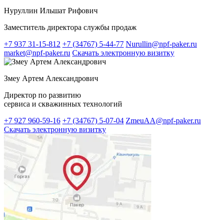
Нуруллин Ильшат Рифович
Заместитель директора службы продаж
+7 937 31-15-812
+7 (34767) 5-44-77
Nurullin@npf-paker.ru
market@npf-paker.ru
Скачать электронную визитку
Змеу Артем Александрович
Директор по развитию
сервиса и скважинных технологий
+7 927 960-59-16
+7 (34767) 5-07-04
ZmeuAA@npf-paker.ru
Скачать электронную визитку