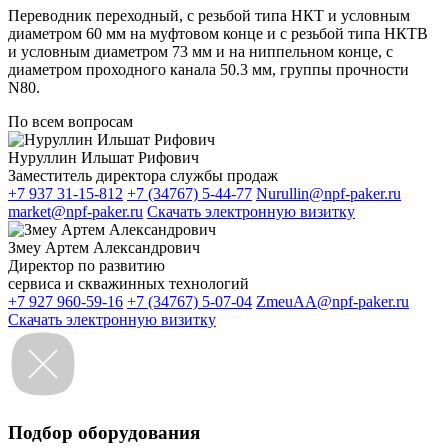
Переводник переходный, с резьбой типа НКТ и условным
диаметром 60 мм на муфтовом конце и с резьбой типа НКТВ
и условным диаметром 73 мм и на ниппельном конце, с
диаметром проходного канала 50.3 мм, группы прочности
N80.
По всем вопросам
Нуруллин Ильшат Рифович
Заместитель директора службы продаж
+7 937 31-15-812
+7 (34767) 5-44-77
Nurullin@npf-paker.ru
market@npf-paker.ru
Скачать электронную визитку
Змеу Артем Александрович
Директор по развитию
сервиса и скважинных технологий
+7 927 960-59-16
+7 (34767) 5-07-04
ZmeuAA@npf-paker.ru
Скачать электронную визитку
Подбор оборудования