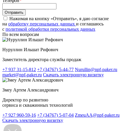
Телефон
*
Нажимая на кнопку «Отправить», я даю согласие
на
обработку персональных данных
и соглашаюсь
c
политикой обработки персональных данных
По всем вопросам
Нуруллин Ильшат Рифович
Заместитель директора службы продаж
+7 937 31-15-812
+7 (34767) 5-44-77
Nurullin@npf-paker.ru
market@npf-paker.ru
Скачать электронную визитку
Змеу Артем Александрович
Директор по развитию
сервиса и скважинных технологий
+7 927 960-59-16
+7 (34767) 5-07-04
ZmeuAA@npf-paker.ru
Скачать электронную визитку