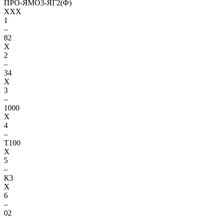
ПРО-ЯМО3-ЯГ2(Ф)
XXX
1
–
82
X
2
–
34
X
3
–
1000
X
4
–
Т100
X
5
–
К3
X
6
–
02