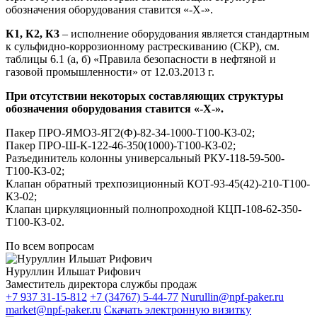
обозначения оборудования ставится «-Х-».
К1, К2, К3
– исполнение оборудования является стандартным
к сульфидно-коррозионному растрескиванию (СКР), см.
таблицы 6.1 (а, б) «Правила безопасности в нефтяной и
газовой промышленности» от 12.03.2013 г.
При отсутствии некоторых составляющих структуры
обозначения оборудования ставится «-Х-».
Пакер ПРО-ЯМО3-ЯГ2(Ф)-82-34-1000-Т100-К3-02;
Пакер ПРО-Ш-К-122-46-350(1000)-Т100-КЗ-02;
Разъединитель колонны универсальный РКУ-118-59-500-
Т100-К3-02;
Клапан обратный трехпозиционный КОТ-93-45(42)-210-Т100-
К3-02;
Клапан циркуляционный полнопроходной КЦП-108-62-350-
Т100-К3-02.
По всем вопросам
Нуруллин Ильшат Рифович
Заместитель директора службы продаж
+7 937 31-15-812
+7 (34767) 5-44-77
Nurullin@npf-paker.ru
market@npf-paker.ru
Скачать электронную визитку