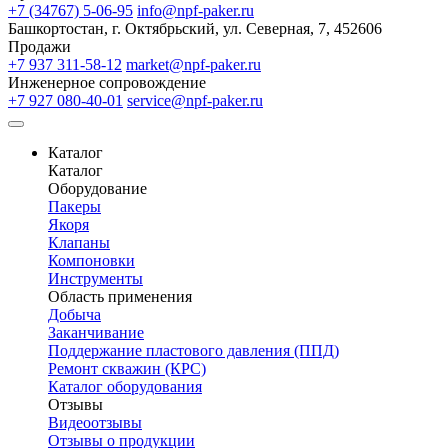
+7 (34767) 5-06-95
info@npf-paker.ru
Башкортостан, г. Октябрьский, ул. Северная, 7, 452606
Продажи
+7 937 311-58-12
market@npf-paker.ru
Инженерное сопровождение
+7 927 080-40-01
service@npf-paker.ru
Каталог
Каталог
Оборудование
Пакеры
Якоря
Клапаны
Компоновки
Инструменты
Область применения
Добыча
Заканчивание
Поддержание пластового давления (ППД)
Ремонт скважин (КРС)
Каталог оборудования
Отзывы
Видеоотзывы
Отзывы о продукции