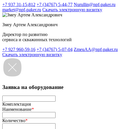
+7 937 31-15-812
+7 (34767) 5-44-77
Nurullin@npf-paker.ru
market@npf-paker.ru
Скачать электронную визитку
Змеу Артем Александрович
Директор по развитию
сервиса и скважинных технологий
+7 927 960-59-16
+7 (34767) 5-07-04
ZmeuAA@npf-paker.ru
Скачать электронную визитку
Заявка на оборудование
Комплектация
Наименование
*
Количество
*