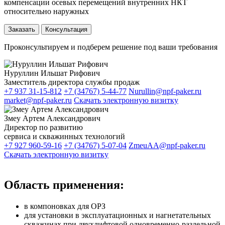
компенсации осевых перемещений внутренних НКТ
относительно наружных
Заказать
Консультация
Проконсультируем и подберем решение под ваши требования
Нуруллин Ильшат Рифович
Заместитель директора службы продаж
+7 937 31-15-812
+7 (34767) 5-44-77
Nurullin@npf-paker.ru
market@npf-paker.ru
Скачать электронную визитку
Змеу Артем Александрович
Директор по развитию
сервиса и скважинных технологий
+7 927 960-59-16
+7 (34767) 5-07-04
ZmeuAA@npf-paker.ru
Скачать электронную визитку
Область применения:
в компоновках для ОРЗ
для установки в эксплуатационных и нагнетательных
скважинах при двухлифтовой одновременно-раздельной