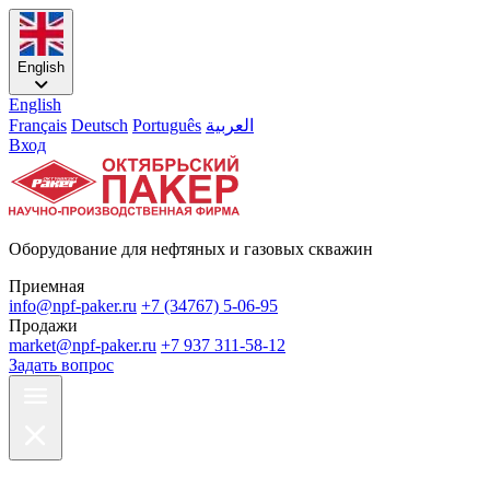
English
English
Français
Deutsch
Português
العربية
Вход
Оборудование для нефтяных и газовых скважин
Приемная
info@npf-paker.ru
+7 (34767) 5-06-95
Продажи
market@npf-paker.ru
+7 937 311-58-12
Задать вопрос