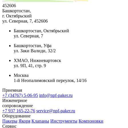
452606
Башкортостан,
г. Октябрьский
ул. Северная, 7
, 452606
Башкортостан, Октябрьский
ул. Северная, 7
Башкортостан, Уфа
ул. Заки Валиди, 32/2
ХМАО, Нижневартовск
ул. 9П, 41, стр. 9
Москва
1-й Неопалимовский переулок, 14/16
Приемная
+7 (34767) 5-06-95
info@npf-paker.ru
Инженерное
сопровождение
+7 937 165-22-76
service@npf-paker.ru
Оборудование
Пакеры
Якоря
Клапаны
Инструменты
Компоновки
Сервис