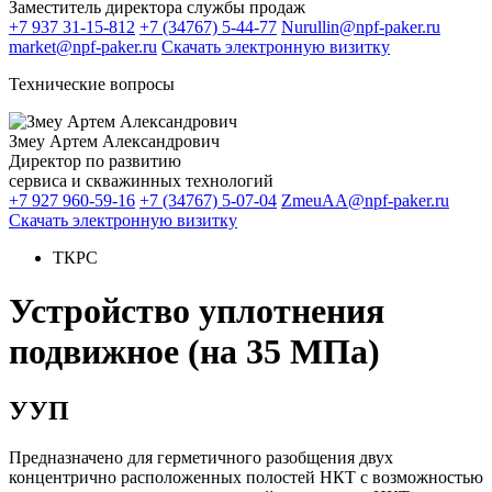
Заместитель директора службы продаж
+7 937 31-15-812
+7 (34767) 5-44-77
Nurullin@npf-paker.ru
market@npf-paker.ru
Скачать электронную визитку
Технические вопросы
Змеу Артем Александрович
Директор по развитию
сервиса и скважинных технологий
+7 927 960-59-16
+7 (34767) 5-07-04
ZmeuAA@npf-paker.ru
Скачать электронную визитку
ТКРС
Устройство уплотнения
подвижное (на 35 МПа)
УУП
Предназначено для герметичного разобщения двух
концентрично расположенных полостей НКТ с возможностью