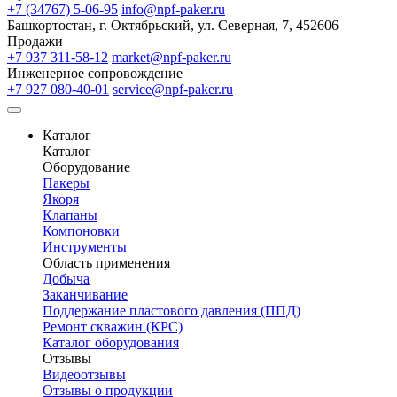
+7 (34767) 5-06-95
info@npf-paker.ru
Башкортостан, г. Октябрьский, ул. Северная, 7, 452606
Продажи
+7 937 311-58-12
market@npf-paker.ru
Инженерное сопровождение
+7 927 080-40-01
service@npf-paker.ru
Каталог
Каталог
Оборудование
Пакеры
Якоря
Клапаны
Компоновки
Инструменты
Область применения
Добыча
Заканчивание
Поддержание пластового давления (ППД)
Ремонт скважин (КРС)
Каталог оборудования
Отзывы
Видеоотзывы
Отзывы о продукции