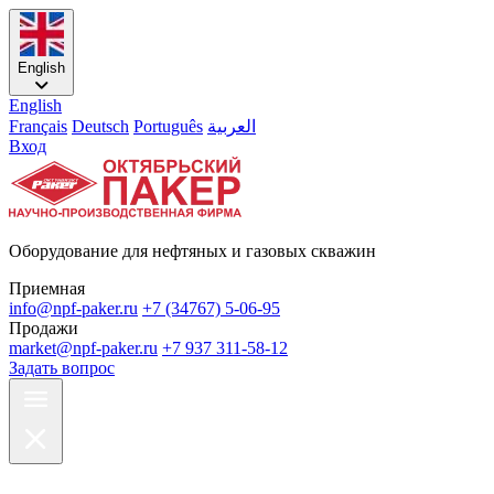
English
English
Français
Deutsch
Português
العربية
Вход
Оборудование для нефтяных и газовых скважин
Приемная
info@npf-paker.ru
+7 (34767) 5-06-95
Продажи
market@npf-paker.ru
+7 937 311-58-12
Задать вопрос