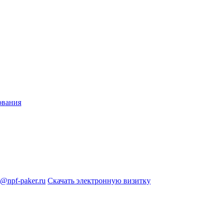
ования
@npf-paker.ru
Скачать электронную визитку