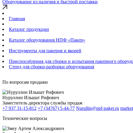
Оборудование из наличия и быстрой поставки
Главная
Каталог продукции
Каталог оборудования НПФ «Пакер»
Инструменты для пакеров и якорей
Приспособления для сборки и испытания пакерного оборуд
Стенд для сборки-разборки оборудования
По вопросам продажи
Нуруллин Ильшат Рифович
Заместитель директора службы продаж
+7 937 31-15-812
+7 (34767) 5-44-77
Nurullin@npf-paker.ru
market
Технические вопросы