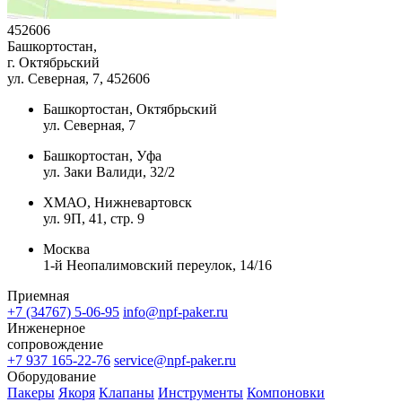
452606
Башкортостан,
г. Октябрьский
ул. Северная, 7
, 452606
Башкортостан, Октябрьский
ул. Северная, 7
Башкортостан, Уфа
ул. Заки Валиди, 32/2
ХМАО, Нижневартовск
ул. 9П, 41, стр. 9
Москва
1-й Неопалимовский переулок, 14/16
Приемная
+7 (34767) 5-06-95
info@npf-paker.ru
Инженерное
сопровождение
+7 937 165-22-76
service@npf-paker.ru
Оборудование
Пакеры
Якоря
Клапаны
Инструменты
Компоновки