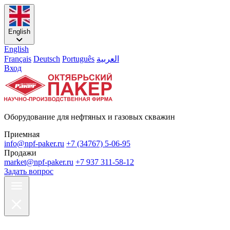
English
English
Français
Deutsch
Português
العربية
Вход
Оборудование для нефтяных и газовых скважин
Приемная
info@npf-paker.ru
+7 (34767) 5-06-95
Продажи
market@npf-paker.ru
+7 937 311-58-12
Задать вопрос