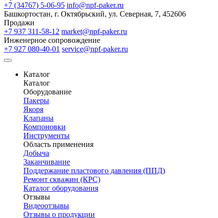
+7 (34767) 5-06-95
info@npf-paker.ru
Башкортостан, г. Октябрьский, ул. Северная, 7, 452606
Продажи
+7 937 311-58-12
market@npf-paker.ru
Инженерное сопровождение
+7 927 080-40-01
service@npf-paker.ru
Каталог
Каталог
Оборудование
Пакеры
Якоря
Клапаны
Компоновки
Инструменты
Область применения
Добыча
Заканчивание
Поддержание пластового давления (ППД)
Ремонт скважин (КРС)
Каталог оборудования
Отзывы
Видеоотзывы
Отзывы о продукции