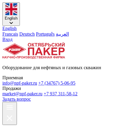
English
English
Français
Deutsch
Português
العربية
Вход
Оборудование для нефтяных и газовых скважин
Приемная
info@npf-paker.ru
+7 (34767) 5-06-95
Продажи
market@npf-paker.ru
+7 937 311-58-12
Задать вопрос