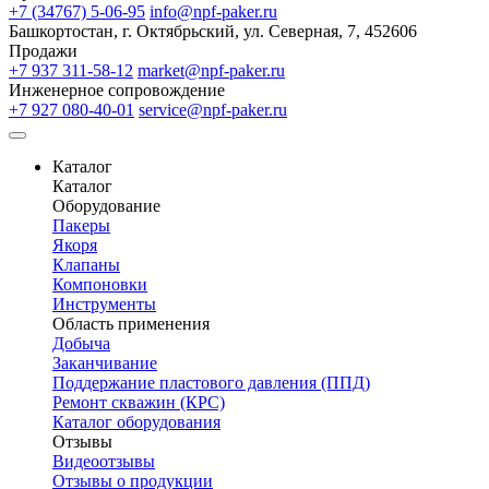
+7 (34767) 5-06-95
info@npf-paker.ru
Башкортостан, г. Октябрьский, ул. Северная, 7, 452606
Продажи
+7 937 311-58-12
market@npf-paker.ru
Инженерное сопровождение
+7 927 080-40-01
service@npf-paker.ru
Каталог
Каталог
Оборудование
Пакеры
Якоря
Клапаны
Компоновки
Инструменты
Область применения
Добыча
Заканчивание
Поддержание пластового давления (ППД)
Ремонт скважин (КРС)
Каталог оборудования
Отзывы
Видеоотзывы
Отзывы о продукции