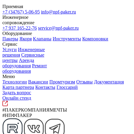
Приемная
+7 (34767) 5-06-95
info@npf-paker.ru
Инженерное
сопровождение
+7 937 165-22-76
service@npf-paker.ru
Оборудование
Пакеры
Якоря
Клапаны
Инструменты
Компоновки
Сервис
Услуги
Инженерные
решения
Сервисные
центры
Аренда
оборудования
Ремонт
оборудования
Меню
Технологии
Вакансии
Промтуризм
Отзывы
Документация
Карта партнера
Контакты
Глоссарий
Задать вопрос
Онлайн стенд
#ПАКЕРКОМПАНИЯМЕЧТЫ
#НПФПАКЕР