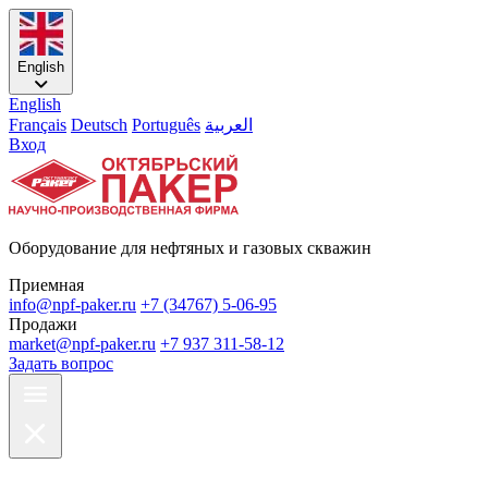
English
English
Français
Deutsch
Português
العربية
Вход
Оборудование для нефтяных и газовых скважин
Приемная
info@npf-paker.ru
+7 (34767) 5-06-95
Продажи
market@npf-paker.ru
+7 937 311-58-12
Задать вопрос