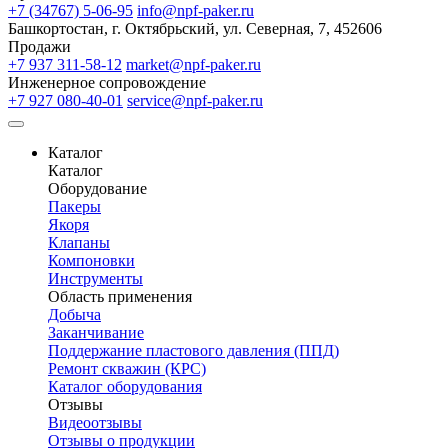
+7 (34767) 5-06-95
info@npf-paker.ru
Башкортостан, г. Октябрьский, ул. Северная, 7, 452606
Продажи
+7 937 311-58-12
market@npf-paker.ru
Инженерное сопровождение
+7 927 080-40-01
service@npf-paker.ru
Каталог
Каталог
Оборудование
Пакеры
Якоря
Клапаны
Компоновки
Инструменты
Область применения
Добыча
Заканчивание
Поддержание пластового давления (ППД)
Ремонт скважин (КРС)
Каталог оборудования
Отзывы
Видеоотзывы
Отзывы о продукции