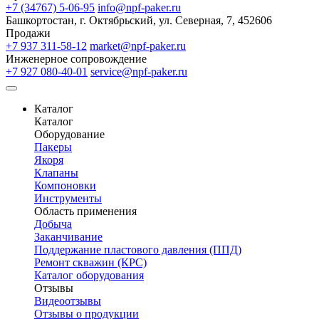
+7 (34767) 5-06-95
info@npf-paker.ru
Башкортостан, г. Октябрьский, ул. Северная, 7, 452606
Продажи
+7 937 311-58-12
market@npf-paker.ru
Инженерное сопровождение
+7 927 080-40-01
service@npf-paker.ru
Каталог
Каталог
Оборудование
Пакеры
Якоря
Клапаны
Компоновки
Инструменты
Область применения
Добыча
Заканчивание
Поддержание пластового давления (ППД)
Ремонт скважин (КРС)
Каталог оборудования
Отзывы
Видеоотзывы
Отзывы о продукции