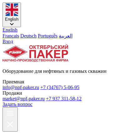
English
English
Français
Deutsch
Português
العربية
Вход
Оборудование для нефтяных и газовых скважин
Приемная
info@npf-paker.ru
+7 (34767) 5-06-95
Продажи
market@npf-paker.ru
+7 937 311-58-12
Задать вопрос