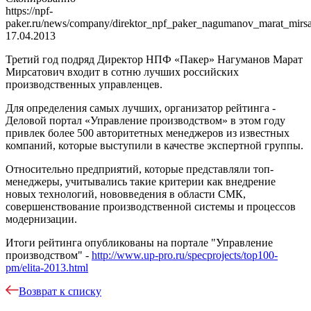
https://npf-
paker.ru/news/company/direktor_npf_paker_nagumanov_marat_mirs
17.04.2013
Третий год подряд Директор НПФ «Пакер» Нагуманов Марат
Мирсатович входит в сотню лучших российских
производственных управленцев.
Для определения самых лучших, организатор рейтинга -
Деловой портал «Управление производством» в этом году
привлек более 500 авторитетных менеджеров из известных
компаний, которые выступили в качестве экспертной группы.
Относительно предприятий, которые представляли топ-
менеджеры, учитывались такие критерии как внедрение
новых технологий, нововведения в области СМК,
совершенствование производственной системы и процессов
модернизации.
Итоги рейтинга опубликованы на портале "Управление
производством" -
http://www.up-pro.ru/specprojects/top100-
pm/elita-2013.html
Возврат к списку