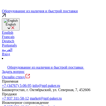
Оборудование из наличия и быстрой поставки
English
English
Français
Deutsch
Português
العربية
Вход
Оборудование из наличия и быстрой поставки
Задать вопрос
Онлайн стенд
Приемная
+7 (34767) 5-06-95
info@npf-paker.ru
Башкортостан, г. Октябрьский, ул. Северная, 7, 452606
Продажи
+7 937 311-58-12
market@npf-paker.ru
Инженерное сопровождение