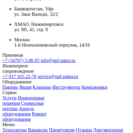
Башкортостан, Уфа
ул. Заки Валиди, 32/2
ХМАО, Нижневартовск
ул. 9П, 41, стр. 9
Москва
1-й Неопалимовский переулок, 14/16
Приемная
+7 (34767) 5-06-95
info@npf-paker.ru
Инженерное
сопровождение
+7 937 165-22-76
service@npf-paker.ru
Оборудование
Пакеры
Якоря
Клапаны
Инструменты
Компоновки
Сервис
Услуги
Инженерные
решения
Сервисные
центры
Аренда
оборудования
Ремонт
оборудования
Меню
Технологии
Вакансии
Промтуризм
Отзывы
Документация