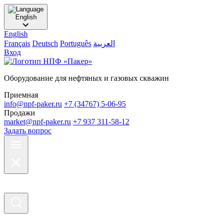
English
English
Français
Deutsch
Português
العربية
Вход
Оборудование для нефтяных и газовых скважин
Приемная
info@npf-paker.ru
+7 (34767) 5-06-95
Продажи
market@npf-paker.ru
+7 937 311-58-12
Задать вопрос