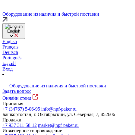
Оборудование из наличия и быстрой поставки
English
English
Français
Deutsch
Português
العربية
Вход
Оборудование из наличия и быстрой поставки
Задать вопрос
Онлайн стенд
Приемная
+7 (34767) 5-06-95
info@npf-paker.ru
Башкортостан, г. Октябрьский, ул. Северная, 7, 452606
Продажи
+7 937 311-58-12
market@npf-paker.ru
Инженерное сопровождение