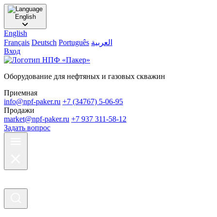
English
English
Français
Deutsch
Português
العربية
Вход
Оборудование для нефтяных и газовых скважин
Приемная
info@npf-paker.ru
+7 (34767) 5-06-95
Продажи
market@npf-paker.ru
+7 937 311-58-12
Задать вопрос