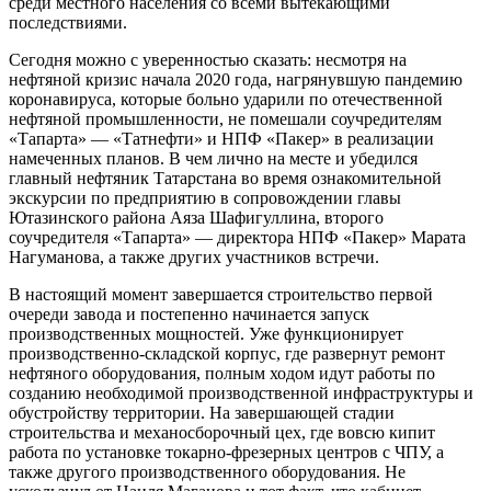
среди местного населения со всеми вытекающими
последствиями.
Сегодня можно с уверенностью сказать: несмотря на
нефтяной кризис начала 2020 года, нагрянувшую пандемию
коронавируса, которые больно ударили по отечественной
нефтяной промышленности, не помешали соучредителям
«Тапарта» — «Татнефти» и НПФ «Пакер» в реализации
намеченных планов. В чем лично на месте и убедился
главный нефтяник Татарстана во время ознакомительной
экскурсии по предприятию в сопровождении главы
Ютазинского района Аяза Шафигуллина, второго
соучредителя «Тапарта» — директора НПФ «Пакер» Марата
Нагуманова, а также других участников встречи.
В настоящий момент завершается строительство первой
очереди завода и постепенно начинается запуск
производственных мощностей. Уже функционирует
производственно-складской корпус, где развернут ремонт
нефтяного оборудования, полным ходом идут работы по
созданию необходимой производственной инфраструктуры и
обустройству территории. На завершающей стадии
строительства и механосборочный цех, где вовсю кипит
работа по установке токарно-фрезерных центров с ЧПУ, а
также другого производственного оборудования. Не