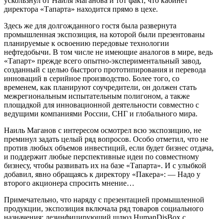
ускользнул от Наиля Маганова и тот факт, что кабинет
директора «Тапарта» находится прямо в цехе.
Здесь же для долгожданного гостя была развернута
промышленная экспозиция, на которой были презентованы
планируемые к освоению передовые технологии
нефтедобычи. В том числе не имеющие аналогов в мире, ведь
«Тапарт» прежде всего опытно-экспериментальный завод,
созданный с целью быстрого прототипирования и перевода
инноваций в серийное производство. Более того, со
временем, как планируют соучредители, он должен стать
межрегиональным испытательным полигоном, а также
площадкой для инновационной деятельности совместно с
ведущими компаниями России, СНГ и глобального мира.
Наиль Маганов с интересом осмотрел всю экспозицию, не
преминул задать целый ряд вопросов. Особо отметил, что не
против любых объемов инвестиций, если будет бизнес отдача,
и поддержит любые перспективные идеи по совместному
бизнесу, чтобы развивать их на базе «Тапарта». И с улыбкой
добавил, явно обращаясь к директору «Пакера»: — Надо у
второго акционера спросить мнение…
Примечательно, что наряду с презентацией промышленной
продукции, экспозиция включала ряд товаров социального
назначения: дезинфицирующий шлюз HumanDisBox с