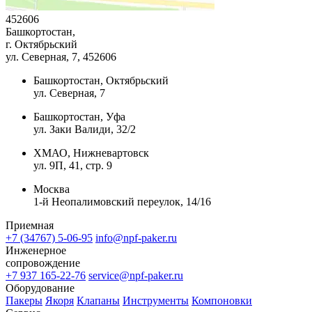
452606
Башкортостан,
г. Октябрьский
ул. Северная, 7
, 452606
Башкортостан, Октябрьский
ул. Северная, 7
Башкортостан, Уфа
ул. Заки Валиди, 32/2
ХМАО, Нижневартовск
ул. 9П, 41, стр. 9
Москва
1-й Неопалимовский переулок, 14/16
Приемная
+7 (34767) 5-06-95
info@npf-paker.ru
Инженерное
сопровождение
+7 937 165-22-76
service@npf-paker.ru
Оборудование
Пакеры
Якоря
Клапаны
Инструменты
Компоновки