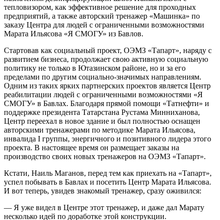
тепловизором, как эффективное решение для проходных
предприятий, а также авторский тренажер «Машинка» по
заказу Центра для людей с ограниченными возможностями
Марата Ильясова «Я СМОГУ» из Бавлов.
Стартовав как социальный проект, ОЭМЗ «Тапарт», наряду с
развитием бизнеса, продолжает свою активную социальную
политику не только в Ютазинском районе, но и за его
пределами по другим социально-значимых направлениям.
Одним из таких ярких партнерских проектов является Центр
реабилитации людей с ограниченными возможностями «Я
СМОГУ» в Бавлах. Благодаря прямой помощи «Татнефти» и
поддержке президента Татарстана Рустама Минниханова,
Центр переехал в новое здание и был полностью оснащен
авторскими тренажерами по методике Марата Ильясова,
инвалида I группы, энергичного и позитивного лидера этого
проекта. В настоящее время он размещает заказы на
производство своих новых тренажеров на ОЭМЗ «Тапарт».
Кстати, Наиль Маганов, перед тем как приехать на «Тапарт»,
успел побывать в Бавлах и посетить Центр Марата Ильясова.
И вот теперь, увидев знакомый тренажер, сразу оживился:
— Я уже видел в Центре этот тренажер, и даже дал Марату
несколько идей по доработке этой конструкции.