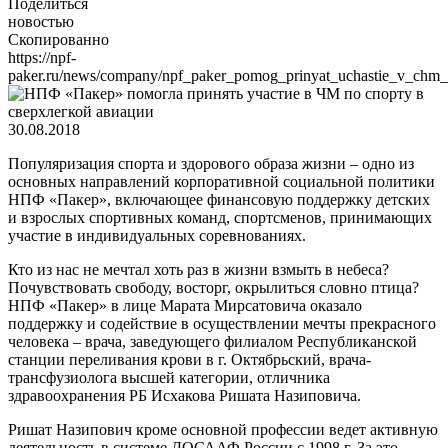
Поделиться
новостью
Скопированно
https://npf-
paker.ru/news/company/npf_paker_pomog_prinyat_uchastie_v_chm_p
30.08.2018
Популяризация спорта и здорового образа жизни – одно из
основных направлений корпоративной социальной политики
НПФ «Пакер», включающее финансовую поддержку детских
и взрослых спортивных команд, спортсменов, принимающих
участие в индивидуальных соревнованиях.
Кто из нас не мечтал хоть раз в жизни взмыть в небеса?
Почувствовать свободу, восторг, окрылиться словно птица?
НПФ «Пакер» в лице Марата Мирсатовича оказало
поддержку и содействие в осуществлении мечты прекрасного
человека – врача, заведующего филиалом Республиканской
станции переливания крови в г. Октябрьский, врача-
трансфузиолога высшей категории, отличника
здравоохранения РБ Исхакова Ришата Назиповича.
Ришат Назипович кроме основной профессии ведет активную
деятельность в системе ДОСААФ России с 1998 г. За это