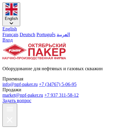
English
English
Français
Deutsch
Português
العربية
Вход
Оборудование для нефтяных и газовых скважин
Приемная
info@npf-paker.ru
+7 (34767) 5-06-95
Продажи
market@npf-paker.ru
+7 937 311-58-12
Задать вопрос