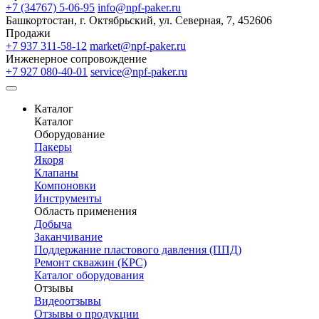
+7 (34767) 5-06-95
info@npf-paker.ru
Башкортостан, г. Октябрьский, ул. Северная, 7, 452606
Продажи
+7 937 311-58-12
market@npf-paker.ru
Инженерное сопровождение
+7 927 080-40-01
service@npf-paker.ru
Каталог
Каталог
Оборудование
Пакеры
Якоря
Клапаны
Компоновки
Инструменты
Область применения
Добыча
Заканчивание
Поддержание пластового давления (ППД)
Ремонт скважин (КРС)
Каталог оборудования
Отзывы
Видеоотзывы
Отзывы о продукции