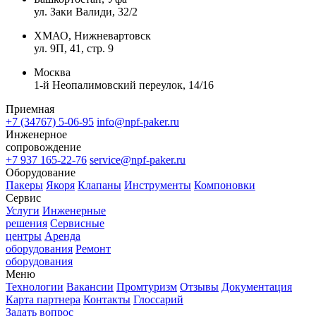
ул. Заки Валиди, 32/2
ХМАО, Нижневартовск
ул. 9П, 41, стр. 9
Москва
1-й Неопалимовский переулок, 14/16
Приемная
+7 (34767) 5-06-95
info@npf-paker.ru
Инженерное
сопровождение
+7 937 165-22-76
service@npf-paker.ru
Оборудование
Пакеры
Якоря
Клапаны
Инструменты
Компоновки
Сервис
Услуги
Инженерные
решения
Сервисные
центры
Аренда
оборудования
Ремонт
оборудования
Меню
Технологии
Вакансии
Промтуризм
Отзывы
Документация
Карта партнера
Контакты
Глоссарий
Задать вопрос