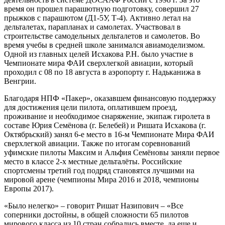
время он прошел парашютную подготовку, совершил 27
прыжков с парашютом (Д1-5У, Т-4). Активно летал на
дельталетах, парапланах и самолетах. Участвовал в
строительстве самодельных дельталетов и самолетов. Во
время учебы в средней школе занимался авиамоделизмом.
Одной из главных целей Исхакова Р.Н. было участие в
Чемпионате мира ФАИ сверхлегкой авиации, который
проходил с 08 по 18 августа в аэропорту г. Надьканижа в
Венгрии.
Благодаря НПФ «Пакер», оказавшем финансовую поддержку
для достижения цели пилота, оплатившем проезд,
проживание и необходимое снаряжение, экипаж гиролета в
составе Юрия Семёнова (г. Белебей) и Ришата Исхакова (г.
Октябрьский) занял 6-е место в 16-м Чемпионате Мира ФАИ
сверхлегкой авиации. Также по итогам соревнований
уфимские пилоты Максим и Альфия Семёновы заняли первое
место в классе 2-х местные дельталёты. Российские
спортсмены третий год подряд становятся лучшими на
мировой арене (чемпионы Мира 2016 и 2018, чемпионы
Европы 2017).
«Было нелегко» – говорит Ришат Назипович – «Все
соперники достойны, в общей сложности 65 пилотов
мирового класса из 10 стран собрались вместе, да еще и