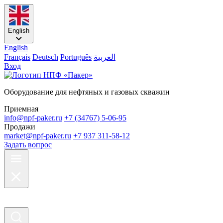
English
English
Français
Deutsch
Português
العربية
Вход
Оборудование для нефтяных и газовых скважин
Приемная
info@npf-paker.ru
+7 (34767) 5-06-95
Продажи
market@npf-paker.ru
+7 937 311-58-12
Задать вопрос