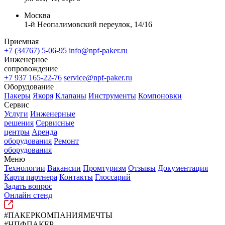
Москва
1-й Неопалимовский переулок, 14/16
Приемная
+7 (34767) 5-06-95
info@npf-paker.ru
Инженерное
сопровождение
+7 937 165-22-76
service@npf-paker.ru
Оборудование
Пакеры
Якоря
Клапаны
Инструменты
Компоновки
Сервис
Услуги
Инженерные
решения
Сервисные
центры
Аренда
оборудования
Ремонт
оборудования
Меню
Технологии
Вакансии
Промтуризм
Отзывы
Документация
Карта партнера
Контакты
Глоссарий
Задать вопрос
Онлайн стенд
#ПАКЕРКОМПАНИЯМЕЧТЫ
#НПФПАКЕР