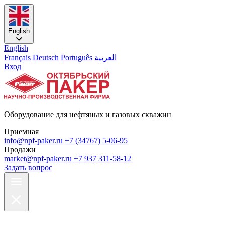
English
English
Français
Deutsch
Português
العربية
Вход
Оборудование для нефтяных и газовых скважин
Приемная
info@npf-paker.ru
+7 (34767) 5-06-95
Продажи
market@npf-paker.ru
+7 937 311-58-12
Задать вопрос