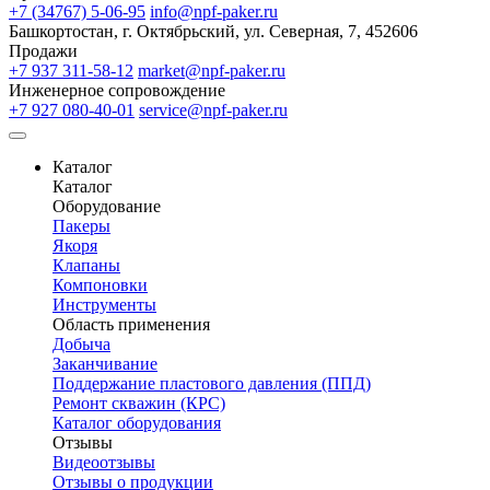
+7 (34767) 5-06-95
info@npf-paker.ru
Башкортостан, г. Октябрьский, ул. Северная, 7, 452606
Продажи
+7 937 311-58-12
market@npf-paker.ru
Инженерное сопровождение
+7 927 080-40-01
service@npf-paker.ru
Каталог
Каталог
Оборудование
Пакеры
Якоря
Клапаны
Компоновки
Инструменты
Область применения
Добыча
Заканчивание
Поддержание пластового давления (ППД)
Ремонт скважин (КРС)
Каталог оборудования
Отзывы
Видеоотзывы
Отзывы о продукции