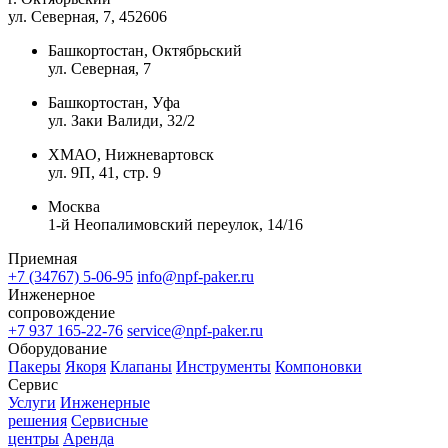
ул. Северная, 7
, 452606
Башкортостан, Октябрьский
ул. Северная, 7
Башкортостан, Уфа
ул. Заки Валиди, 32/2
ХМАО, Нижневартовск
ул. 9П, 41, стр. 9
Москва
1-й Неопалимовский переулок, 14/16
Приемная
+7 (34767) 5-06-95
info@npf-paker.ru
Инженерное
сопровождение
+7 937 165-22-76
service@npf-paker.ru
Оборудование
Пакеры
Якоря
Клапаны
Инструменты
Компоновки
Сервис
Услуги
Инженерные
решения
Сервисные
центры
Аренда