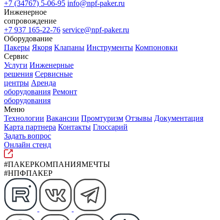
+7 (34767) 5-06-95
info@npf-paker.ru
Инженерное
сопровождение
+7 937 165-22-76
service@npf-paker.ru
Оборудование
Пакеры
Якоря
Клапаны
Инструменты
Компоновки
Сервис
Услуги
Инженерные
решения
Сервисные
центры
Аренда
оборудования
Ремонт
оборудования
Меню
Технологии
Вакансии
Промтуризм
Отзывы
Документация
Карта партнера
Контакты
Глоссарий
Задать вопрос
Онлайн стенд
#ПАКЕРКОМПАНИЯМЕЧТЫ
#НПФПАКЕР