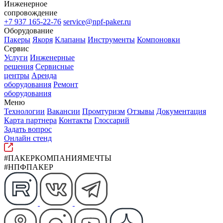
Инженерное
сопровождение
+7 937 165-22-76
service@npf-paker.ru
Оборудование
Пакеры
Якоря
Клапаны
Инструменты
Компоновки
Сервис
Услуги
Инженерные
решения
Сервисные
центры
Аренда
оборудования
Ремонт
оборудования
Меню
Технологии
Вакансии
Промтуризм
Отзывы
Документация
Карта партнера
Контакты
Глоссарий
Задать вопрос
Онлайн стенд
#ПАКЕРКОМПАНИЯМЕЧТЫ
#НПФПАКЕР