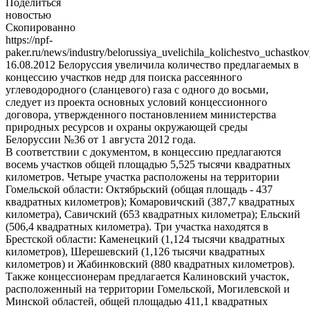
Поделиться
новостью
Скопированно
https://npf-
paker.ru/news/industry/belorussiya_uvelichila_kolichestvo_uchast
16.08.2012
Белоруссия увеличила количество предлагаемых в
концессию участков недр для поиска рассеянного
углеводородного (сланцевого) газа с одного до восьми,
следует из проекта основных условий концессионного
договора, утвержденного постановлением министерства
природных ресурсов и охраны окружающей среды
Белоруссии №36 от 1 августа 2012 года.
В соответствии с документом, в концессию предлагаются
восемь участков общей площадью 5,525 тысячи квадратных
километров. Четыре участка расположены на территории
Гомельской области: Октябрьский (общая площадь - 437
квадратных километров); Комаровичский (387,7 квадратных
километра), Савичский (653 квадратных километра); Ельский
(506,4 квадратных километра). Три участка находятся в
Брестской области: Каменецкий (1,124 тысячи квадратных
километров), Шерешевский (1,126 тысячи квадратных
километров) и Жабинковский (880 квадратных километров).
Также концессионерам предлагается Калиновский участок,
расположенный на территории Гомельской, Могилевской и
Минской областей, общей площадью 411,1 квадратных