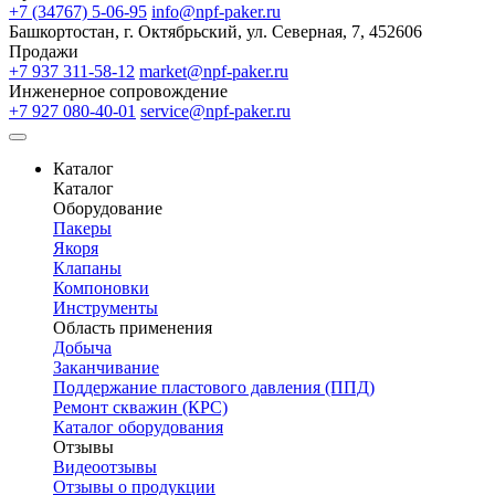
+7 (34767) 5-06-95
info@npf-paker.ru
Башкортостан, г. Октябрьский, ул. Северная, 7, 452606
Продажи
+7 937 311-58-12
market@npf-paker.ru
Инженерное сопровождение
+7 927 080-40-01
service@npf-paker.ru
Каталог
Каталог
Оборудование
Пакеры
Якоря
Клапаны
Компоновки
Инструменты
Область применения
Добыча
Заканчивание
Поддержание пластового давления (ППД)
Ремонт скважин (КРС)
Каталог оборудования
Отзывы
Видеоотзывы
Отзывы о продукции