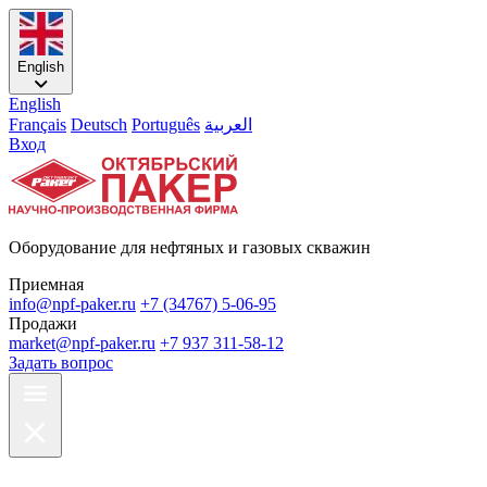
English
English
Français
Deutsch
Português
العربية
Вход
Оборудование для нефтяных и газовых скважин
Приемная
info@npf-paker.ru
+7 (34767) 5-06-95
Продажи
market@npf-paker.ru
+7 937 311-58-12
Задать вопрос