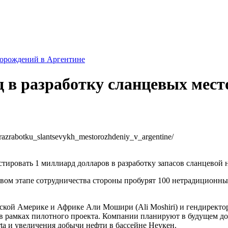
торождений в Аргентине
д в разработку сланцевых мес
_razrabotku_slantsevykh_mestorozhdeniy_v_argentine/
тировать 1 миллиард долларов в разработку запасов сланцевой 
вом этапе сотрудничества стороны пробурят 100 нетрадиционны
ской Америке и Африке Али Мошири (Ali Moshiri) и гендиректор
 в рамках пилотного проекта. Компании планируют в будущем дог
ta и увеличения добычи нефти в бассейне Неукен.