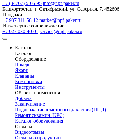
+7 (34767) 5-06-95
info@npf-paker.ru
Башкортостан, г. Октябрьский, ул. Северная, 7, 452606
Продажи
+7 937 311-58-12
market@npf-paker.ru
Инженерное сопровождение
+7 927 080-40-01
service@npf-paker.ru
Каталог
Каталог
Оборудование
Пакеры
Якоря
Клапаны
Компоновки
Инструменты
Область применения
Добыча
Заканчивание
Поддержание пластового давления (ППД)
Ремонт скважин (КРС)
Каталог оборудования
Отзывы
Видеоотзывы
Отзывы о продукции