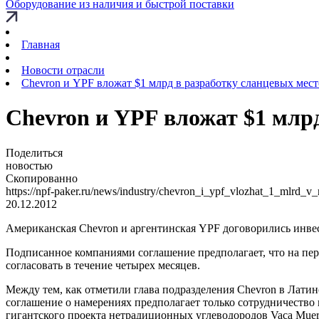
Оборудование из наличия и быстрой поставки
Главная
Новости отрасли
Chevron и YPF вложат $1 млрд в разработку сланцевых мес
Chevron и YPF вложат $1 млр
Поделиться
новостью
Скопированно
https://npf-paker.ru/news/industry/chevron_i_ypf_vlozhat_1_mlrd_v
20.12.2012
Американская Chevron и аргентинская YPF договорились инвес
Подписанное компаниями соглашение предполагает, что на пер
согласовать в течение четырех месяцев.
Между тем, как отметили глава подразделения Chevron в Латин
соглашение о намерениях предполагает только сотрудничество
гигантского проекта нетрадиционных углеводородов Vaca Muer