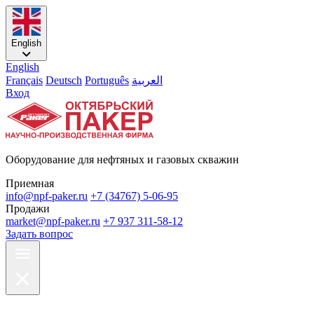
English
English
Français
Deutsch
Português
العربية
Вход
Оборудование для нефтяных и газовых скважин
Приемная
info@npf-paker.ru
+7 (34767) 5-06-95
Продажи
market@npf-paker.ru
+7 937 311-58-12
Задать вопрос