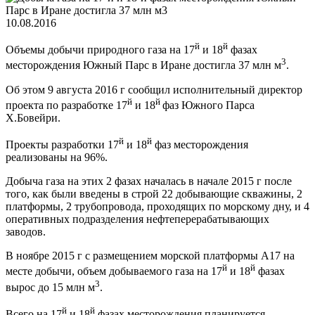
10.08.2016
й
й
Объемы добычи природного газа на 17
и 18
фазах
3
месторождения Южный Парс в Иране достигла 37 млн м
.
Об этом 9 августа 2016 г сообщил исполнительный директор
й
й
проекта по разработке 17
и 18
фаз Южного Парса
Х.Бовейри.
й
й
Проекты разработки 17
и 18
фаз месторождения
реализованы на 96%.
Добыча газа на этих 2 фазах началась в начале 2015 г после
того, как были введены в строй 22 добывающие скважины, 2
платформы, 2 трубопровода, проходящих по морскому дну, и 4
оперативных подразделения нефтеперерабатывающих
заводов.
В ноябре 2015 г с размещением морской платформы А17 на
й
й
месте добычи, объем добываемого газа на 17
и 18
фазах
3
вырос до 15 млн м
.
й
й
Всего на 17
и 18
фазах месторождения планируется