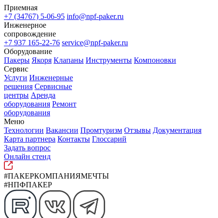
Приемная
+7 (34767) 5-06-95
info@npf-paker.ru
Инженерное
сопровождение
+7 937 165-22-76
service@npf-paker.ru
Оборудование
Пакеры
Якоря
Клапаны
Инструменты
Компоновки
Сервис
Услуги
Инженерные
решения
Сервисные
центры
Аренда
оборудования
Ремонт
оборудования
Меню
Технологии
Вакансии
Промтуризм
Отзывы
Документация
Карта партнера
Контакты
Глоссарий
Задать вопрос
Онлайн стенд
#ПАКЕРКОМПАНИЯМЕЧТЫ
#НПФПАКЕР