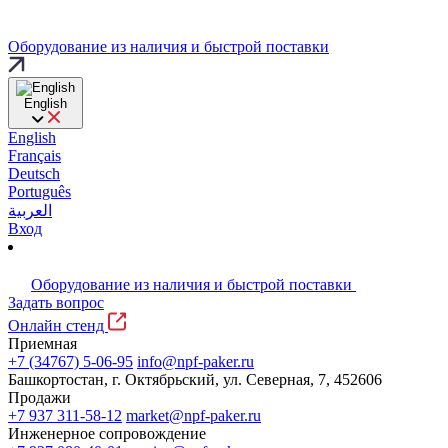
Оборудование из наличия и быстрой поставки
English
English
Français
Deutsch
Português
العربية
Вход
Оборудование из наличия и быстрой поставки
Задать вопрос
Онлайн стенд
Приемная
+7 (34767) 5-06-95
info@npf-paker.ru
Башкортостан, г. Октябрьский, ул. Северная, 7, 452606
Продажи
+7 937 311-58-12
market@npf-paker.ru
Инженерное сопровождение