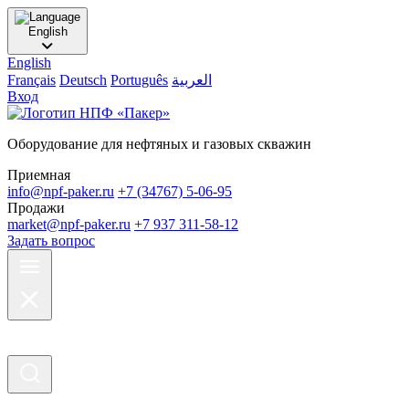
English
English
Français
Deutsch
Português
العربية
Вход
Оборудование для нефтяных и газовых скважин
Приемная
info@npf-paker.ru
+7 (34767) 5-06-95
Продажи
market@npf-paker.ru
+7 937 311-58-12
Задать вопрос