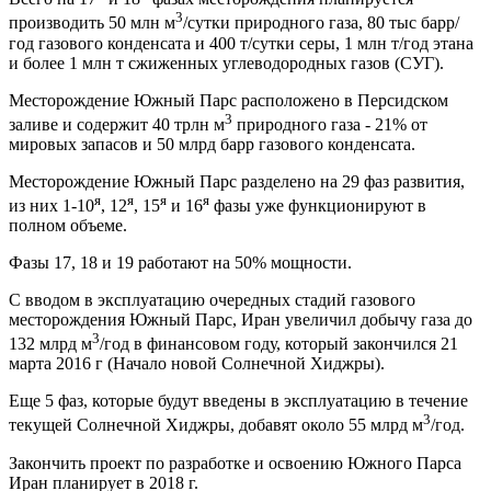
3
производить 50 млн м
/сутки природного газа, 80 тыс барр/
год газового конденсата и 400 т/сутки серы, 1 млн т/год этана
и более 1 млн т сжиженных углеводородных газов (СУГ).
Месторождение Южный Парс расположено в Персидском
3
заливе и содержит 40 трлн м
природного газа - 21% от
мировых запасов и 50 млрд барр газового конденсата.
Месторождение Южный Парс разделено на 29 фаз развития,
я
я
я
я
из них 1-10
, 12
, 15
и 16
фазы уже функционируют в
полном объеме.
Фазы 17, 18 и 19 работают на 50% мощности.
С вводом в эксплуатацию очередных стадий газового
месторождения Южный Парс, Иран увеличил добычу газа до
3
132 млрд м
/год в финансовом году, который закончился 21
марта 2016 г (Начало новой Солнечной Хиджры).
Еще 5 фаз, которые будут введены в эксплуатацию в течение
3
текущей Солнечной Хиджры, добавят около 55 млрд м
/год.
Закончить проект по разработке и освоению Южного Парса
Иран планирует в 2018 г.