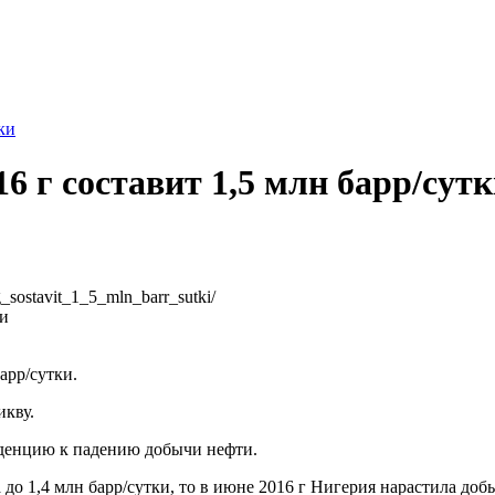
ки
6 г составит 1,5 млн барр/сут
g_sostavit_1_5_mln_barr_sutki/
арр/сутки.
икву.
нденцию к падению добычи нефти.
до 1,4 млн барр/сутки, то в июне 2016 г Нигерия нарастила добы