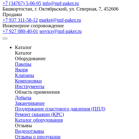
+7 (34767) 5-06-95
info@npf-paker.ru
Башкортостан, г. Октябрьский, ул. Северная, 7, 452606
Продажи
+7 937 311-58-12
market@npf-paker.ru
Инженерное сопровождение
+7 927 080-40-01
service@npf-paker.ru
Каталог
Каталог
Оборудование
Пакеры
Якоря
Клапаны
Компоновки
Инструменты
Область применения
Добыча
Заканчивание
Поддержание пластового давления (ППД)
Ремонт скважин (КРС)
Каталог оборудования
Отзывы
Видеоотзывы
Отзывы о продукции