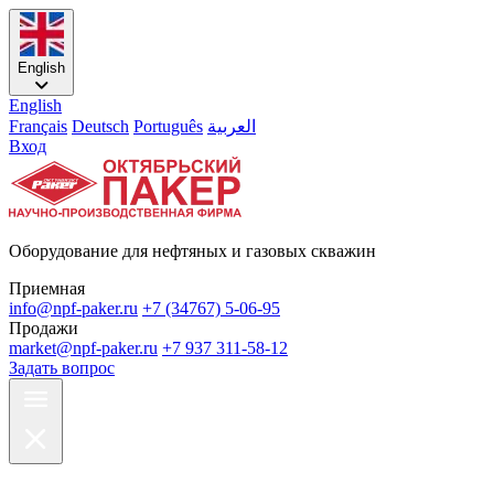
English
English
Français
Deutsch
Português
العربية
Вход
Оборудование для нефтяных и газовых скважин
Приемная
info@npf-paker.ru
+7 (34767) 5-06-95
Продажи
market@npf-paker.ru
+7 937 311-58-12
Задать вопрос