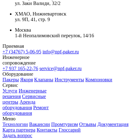
ул. Заки Валиди, 32/2
ХМАО, Нижневартовск
ул. 9П, 41, стр. 9
Москва
1-й Неопалимовский переулок, 14/16
Приемная
+7 (34767) 5-06-95
info@npf-paker.ru
Инженерное
сопровождение
+7 937 165-22-76
service@npf-paker.ru
Оборудование
Пакеры
Якоря
Клапаны
Инструменты
Компоновки
Сервис
Услуги
Инженерные
решения
Сервисные
центры
Аренда
оборудования
Ремонт
оборудования
Меню
Технологии
Вакансии
Промтуризм
Отзывы
Документация
Карта партнера
Контакты
Глоссарий
Задать вопрос