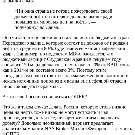
за рынки сбыта.
«Ни одна страна не готова пожертвовать своей
добычей нефти и потерять долю на рынке ради
повышения мировых цен на нефть», —
подчеркнул ас-Сайад.
Он считает, что в сложившихся условиях по бюджетам стран
Персидского залива, которые состоят из доходов от продажи
нефти в среднем на 80%, будет нанесен «катастрофический
удар». Например, по подсчетам МВФ, ожидается, что
бюджетный дефицит Саудовской Аравии в текущем году
составит 150 млрд долларов, то есть около 20% от ВВП, тогда
как в 2014-м он составил всего 3%. Поэтому этим
государствам надо готовиться к режиму жесткой экономии и
искать источники пополнения казны вне нефтяной отрасли
либо сокращать госрасходы.
А что если России сговориться с ОПЕК?
Что же в таком случае делать России, которую столь низкие
цены на нефть тоже никак не могут устроить и чьи
производители, как и все, не горят желанием сокращать
добычу? Довольно неожиданный вариант предлагает
аналитик компании NAS Broker Михаил Федоров — вступить
в ОПЕК.