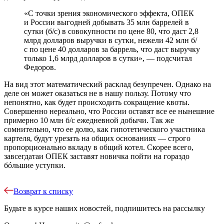
«С точки зрения экономического эффекта, ОПЕК
и России выгодней добывать 35 млн баррелей в
сутки (б/с) в совокупности по цене 80, что даст 2,8
млрд долларов выручки в сутки, нежели 42 млн б/
с по цене 40 долларов за баррель, что даст выручку
только 1,6 млрд долларов в сутки», — подсчитал
Федоров.
На вид этот математический расклад безупречен. Однако на
деле он может оказаться не в нашу пользу. Потому что
непонятно, как будет происходить сокращение квоты.
Совершенно нереально, что России оставят все ее нынешние
примерно 10 млн б/с ежедневной добычи. Так же
сомнительно, что ее долю, как гипотетического участника
картеля, будут урезать на общих основаниях — строго
пропорционально вкладу в общий котел. Скорее всего,
завсегдатаи ОПЕК заставят новичка пойти на гораздо
бóльшие уступки.
Возврат к списку
Будьте в курсе наших новостей, подпишитесь на рассылку