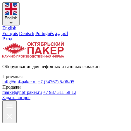
English
English
Français
Deutsch
Português
العربية
Вход
Оборудование для нефтяных и газовых скважин
Приемная
info@npf-paker.ru
+7 (34767) 5-06-95
Продажи
market@npf-paker.ru
+7 937 311-58-12
Задать вопрос