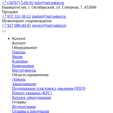
+7 (34767) 5-06-95
info@npf-paker.ru
Башкортостан, г. Октябрьский, ул. Северная, 7, 452606
Продажи
+7 937 311-58-12
market@npf-paker.ru
Инженерное сопровождение
+7 927 080-40-01
service@npf-paker.ru
Каталог
Каталог
Оборудование
Пакеры
Якоря
Клапаны
Компоновки
Инструменты
Область применения
Добыча
Заканчивание
Поддержание пластового давления (ППД)
Ремонт скважин (КРС)
Каталог оборудования
Отзывы
Видеоотзывы
Отзывы о продукции