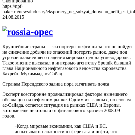
Скопированно
https://npf-
paker.ru/news/industry/eksportery_ne_snizyat_dobychu_nefti_esli_to
24.08.2015
Крупнейшие страны — экспортеры нефти ни за что не пойдут
на снижение добычи из опасений потерять рынок, даже под
угрозой дальнейшего падения мировых цен на углеводороды.
Такое мнение высказал в интервью агентству Sputnik бывший
глава Национального нефтегазового ведомства королевства
Бахрейн Мухаммад ас-Сайад.
Странам Персидского залива пора затягивать пояса
Эксперт всесторонне проанализировал факторы нынешнего
обвала цен на нефтяном рынке. Одним из главных, по словам
ас-Сайада, остается ситуация на рынках США и Европы,
которые еще не отошли от финансового кризиса 2008-09
годов.
«Когда мировые экономики, как США и ЕС,
испытывают сложности в сфере газа и нефти, это