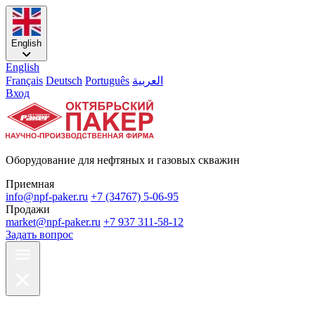
English
English
Français
Deutsch
Português
العربية
Вход
Оборудование для нефтяных и газовых скважин
Приемная
info@npf-paker.ru
+7 (34767) 5-06-95
Продажи
market@npf-paker.ru
+7 937 311-58-12
Задать вопрос