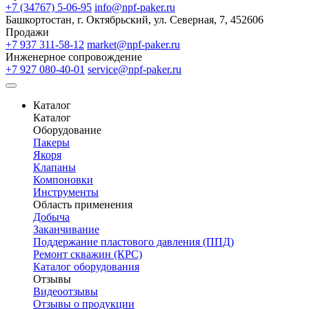
+7 (34767) 5-06-95
info@npf-paker.ru
Башкортостан, г. Октябрьский, ул. Северная, 7, 452606
Продажи
+7 937 311-58-12
market@npf-paker.ru
Инженерное сопровождение
+7 927 080-40-01
service@npf-paker.ru
Каталог
Каталог
Оборудование
Пакеры
Якоря
Клапаны
Компоновки
Инструменты
Область применения
Добыча
Заканчивание
Поддержание пластового давления (ППД)
Ремонт скважин (КРС)
Каталог оборудования
Отзывы
Видеоотзывы
Отзывы о продукции