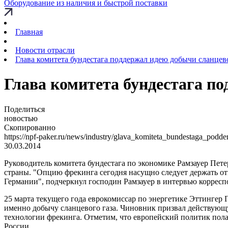
Оборудование из наличия и быстрой поставки
Главная
Новости отрасли
Глава комитета бундестага поддержал идею добычи сланцево
Глава комитета бундестага по
Поделиться
новостью
Скопированно
https://npf-paker.ru/news/industry/glava_komiteta_bundestaga_pod
30.03.2014
Руководитель комитета бундестага по экономике Рамзауер Пете
страны. "Опцию фрекинга сегодня насущно следует держать отк
Германии", подчеркнул господин Рамзауер в интервью корресп
25 марта текущего года еврокомиссар по энергетике Эттингер
именно добычу сланцевого газа. Чиновник призвал действующу
технологии фрекинга. Отметим, что европейский политик полаг
России.