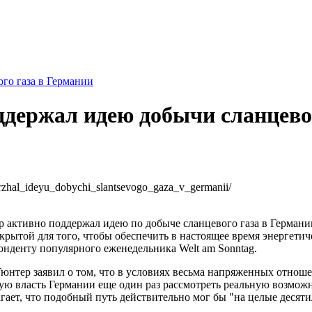
го газа в Германии
ддержал идею добычи сланцево
derzhal_ideyu_dobychi_slantsevogo_gaza_v_germanii/
р активно поддержал идею по добыче сланцевого газа в Германии
рытой для того, чтобы обеспечить в настоящее время энергетиче
онденту популярного еженедельника Welt am Sonntag.
 Гюнтер заявил о том, что в условиях весьма напряженных отно
ю власть Германии еще один раз рассмотреть реальную возможн
ает, что подобный путь действительно мог бы "на целые десяти