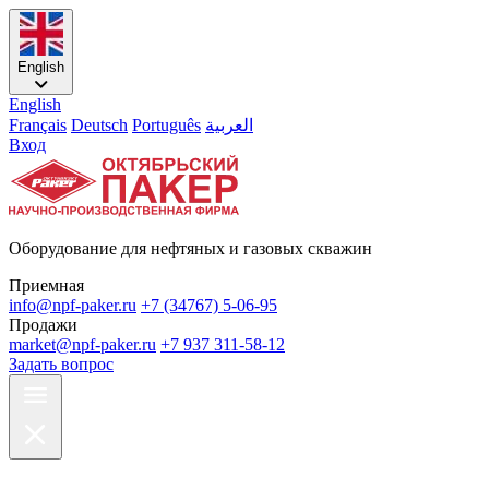
English
English
Français
Deutsch
Português
العربية
Вход
Оборудование для нефтяных и газовых скважин
Приемная
info@npf-paker.ru
+7 (34767) 5-06-95
Продажи
market@npf-paker.ru
+7 937 311-58-12
Задать вопрос