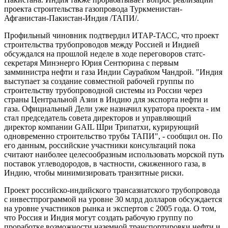
проекта строительства газопровода Туркменистан-
Афганистан-Пакистан-Индия /ТАПИ/.
Профильный чиновник подтвердил ИТАР-ТАСС, что проект
строительства трубопроводов между Россией и Индией
обсуждался на прошлой неделе в ходе переговоров статс-
секретаря Минэнерго Юрия Сентюрина с первым
замминистра нефти и газа Индии Cаурабхом Чандрой. "Индия
выступает за создание совместной рабочей группы по
строительству трубопроводной системы из России через
страны Центральной Азии в Индию для экспорта нефти и
газа. Официальный Дели уже назначил куратора проекта - им
стал председатель совета директоров и управляющий
директор компании GAIL Шри Трипатхи, курирующий
одновременно строительство трубы ТАПИ", - сообщил он. По
его данным, российские участники консультаций пока
считают наиболее целесообразным использовать морской путь
поставок углеводородов, в частности, сжиженного газа, в
Индию, чтобы минимизировать транзитные риски.
Проект российско-индийского трансазиатского трубопровода
с инвестпрограммой на уровне 30 млрд долларов обсуждается
на уровне участников рынка и экспертов с 2005 года. О том,
что Россия и Индия могут создать рабочую группу по
проработке возможности наземной транспортировки нефти и