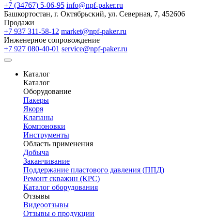
+7 (34767) 5-06-95
info@npf-paker.ru
Башкортостан, г. Октябрьский, ул. Северная, 7, 452606
Продажи
+7 937 311-58-12
market@npf-paker.ru
Инженерное сопровождение
+7 927 080-40-01
service@npf-paker.ru
Каталог
Каталог
Оборудование
Пакеры
Якоря
Клапаны
Компоновки
Инструменты
Область применения
Добыча
Заканчивание
Поддержание пластового давления (ППД)
Ремонт скважин (КРС)
Каталог оборудования
Отзывы
Видеоотзывы
Отзывы о продукции