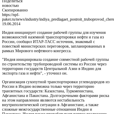
Поделиться
новостью
Скопированно
https://npf-
paker.ru/news/industry/indiya_predlagaet_postroit_truboprovod_chere
19.06.2014
Индия инициирует создание рабочей группы для изучения
возможностей наземной транспортировки нефти и газа из
России, сообщил ИТАР-ТАСС источник, знакомый с
повесткой министерских переговоров, запланированных в
рамках Мирового нефтяного конгресса.
"Индия инициировала создание совместной рабочей группы
по строительству трубопроводной системы из России через
территорию государств Центральной Азии в Индию для
экспорта газа и нефти", - уточнил он.
Организация сухопутной транспортировки углеводородов из
России в Индию возможна только через территорию
транзитных государств: Казахстана, Туркменистана,
Афганистана и Пакистана. Долгосрочными факторами риска
на этом направлении являются нестабильность
внутриполитической ситуации в Афганистане, а также
сложные межгосударственные отношения Индии и
Пакистана. Индия также прорабатывает вопрос реализации