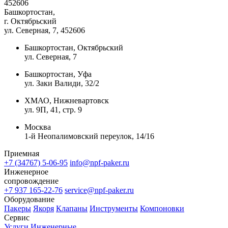
452606
Башкортостан,
г. Октябрьский
ул. Северная, 7
, 452606
Башкортостан, Октябрьский
ул. Северная, 7
Башкортостан, Уфа
ул. Заки Валиди, 32/2
ХМАО, Нижневартовск
ул. 9П, 41, стр. 9
Москва
1-й Неопалимовский переулок, 14/16
Приемная
+7 (34767) 5-06-95
info@npf-paker.ru
Инженерное
сопровождение
+7 937 165-22-76
service@npf-paker.ru
Оборудование
Пакеры
Якоря
Клапаны
Инструменты
Компоновки
Сервис
Услуги
Инженерные