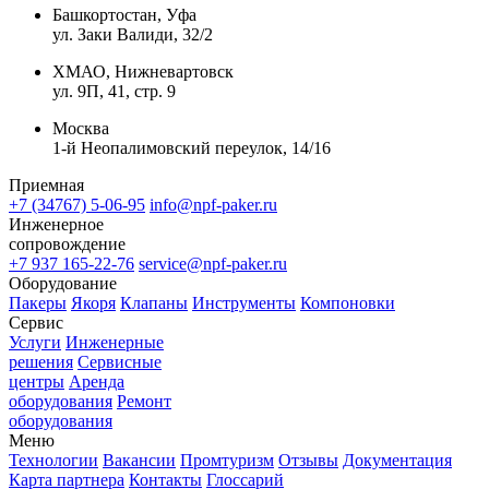
Башкортостан, Уфа
ул. Заки Валиди, 32/2
ХМАО, Нижневартовск
ул. 9П, 41, стр. 9
Москва
1-й Неопалимовский переулок, 14/16
Приемная
+7 (34767) 5-06-95
info@npf-paker.ru
Инженерное
сопровождение
+7 937 165-22-76
service@npf-paker.ru
Оборудование
Пакеры
Якоря
Клапаны
Инструменты
Компоновки
Сервис
Услуги
Инженерные
решения
Сервисные
центры
Аренда
оборудования
Ремонт
оборудования
Меню
Технологии
Вакансии
Промтуризм
Отзывы
Документация
Карта партнера
Контакты
Глоссарий