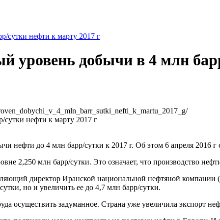
р/сутки нефти к марту 2017 г
й уровень добычи в 4 млн барр
_uroven_dobychi_v_4_mln_barr_sutki_nefti_k_martu_2017_g/
чи нефти до 4 млн барр/сутки к 2017 г. Об этом 6 апреля 2016 
вне 2,250 млн барр/сутки. Это означает, что производство нефти 
авляющий директор Иранской национальной нефтяной компании (N
тки, но и увеличить ее до 4,7 млн барр/сутки.
руда осуществить задуманное. Страна уже увеличила экспорт неф