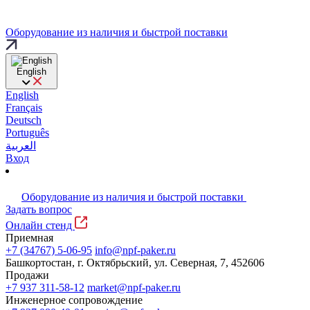
Оборудование из наличия и быстрой поставки
English
English
Français
Deutsch
Português
العربية
Вход
Оборудование из наличия и быстрой поставки
Задать вопрос
Онлайн стенд
Приемная
+7 (34767) 5-06-95
info@npf-paker.ru
Башкортостан, г. Октябрьский, ул. Северная, 7, 452606
Продажи
+7 937 311-58-12
market@npf-paker.ru
Инженерное сопровождение