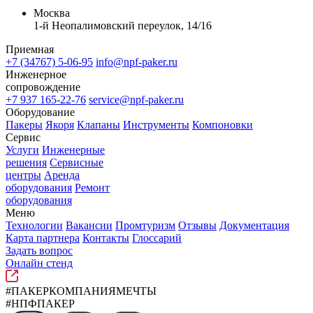
Москва
1-й Неопалимовский переулок, 14/16
Приемная
+7 (34767) 5-06-95
info@npf-paker.ru
Инженерное
сопровождение
+7 937 165-22-76
service@npf-paker.ru
Оборудование
Пакеры
Якоря
Клапаны
Инструменты
Компоновки
Сервис
Услуги
Инженерные
решения
Сервисные
центры
Аренда
оборудования
Ремонт
оборудования
Меню
Технологии
Вакансии
Промтуризм
Отзывы
Документация
Карта партнера
Контакты
Глоссарий
Задать вопрос
Онлайн стенд
#ПАКЕРКОМПАНИЯМЕЧТЫ
#НПФПАКЕР