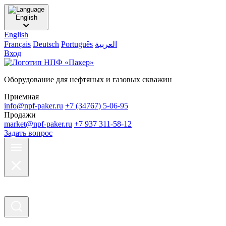
English
English
Français
Deutsch
Português
العربية
Вход
Оборудование для нефтяных и газовых скважин
Приемная
info@npf-paker.ru
+7 (34767) 5-06-95
Продажи
market@npf-paker.ru
+7 937 311-58-12
Задать вопрос