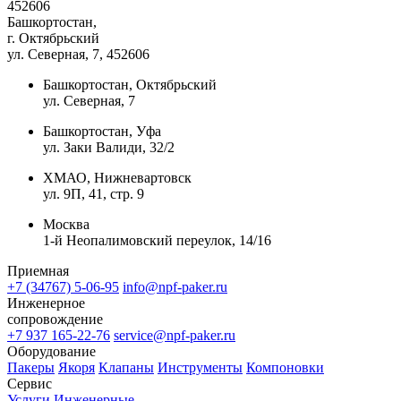
452606
Башкортостан,
г. Октябрьский
ул. Северная, 7
, 452606
Башкортостан, Октябрьский
ул. Северная, 7
Башкортостан, Уфа
ул. Заки Валиди, 32/2
ХМАО, Нижневартовск
ул. 9П, 41, стр. 9
Москва
1-й Неопалимовский переулок, 14/16
Приемная
+7 (34767) 5-06-95
info@npf-paker.ru
Инженерное
сопровождение
+7 937 165-22-76
service@npf-paker.ru
Оборудование
Пакеры
Якоря
Клапаны
Инструменты
Компоновки
Сервис
Услуги
Инженерные