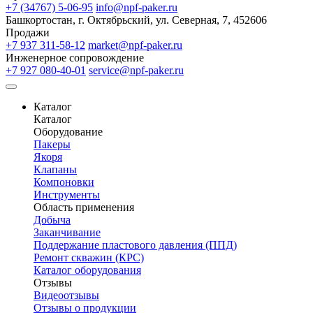
+7 (34767) 5-06-95
info@npf-paker.ru
Башкортостан, г. Октябрьский, ул. Северная, 7, 452606
Продажи
+7 937 311-58-12
market@npf-paker.ru
Инженерное сопровождение
+7 927 080-40-01
service@npf-paker.ru
Каталог
Каталог
Оборудование
Пакеры
Якоря
Клапаны
Компоновки
Инструменты
Область применения
Добыча
Заканчивание
Поддержание пластового давления (ППД)
Ремонт скважин (КРС)
Каталог оборудования
Отзывы
Видеоотзывы
Отзывы о продукции