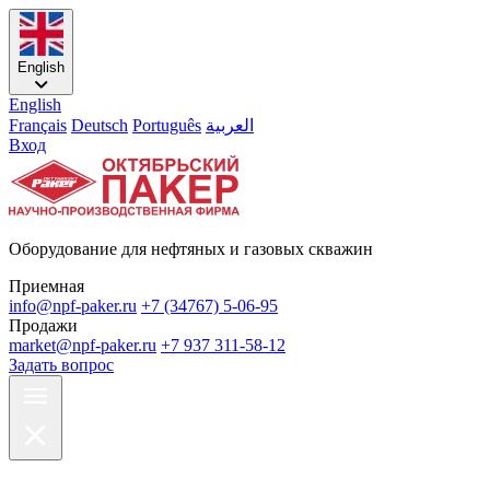
English
English
Français
Deutsch
Português
العربية
Вход
Оборудование для нефтяных и газовых скважин
Приемная
info@npf-paker.ru
+7 (34767) 5-06-95
Продажи
market@npf-paker.ru
+7 937 311-58-12
Задать вопрос