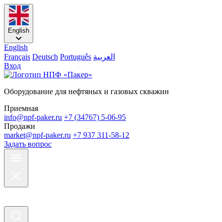
English
English
Français
Deutsch
Português
العربية
Вход
Оборудование для нефтяных и газовых скважин
Приемная
info@npf-paker.ru
+7 (34767) 5-06-95
Продажи
market@npf-paker.ru
+7 937 311-58-12
Задать вопрос