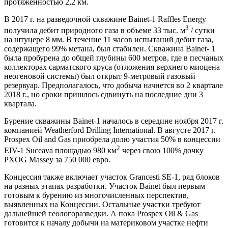
протяженностью 2,2 км.
В 2017 г. на разведочной скважине Bainet-1 Raffles Energy
3
получила дебит природного газа в объеме 33 тыс. м
/ сутки
на штуцере 8 мм. В течение 11 часов испытаний дебит газа,
содержащего 99% метана, был стабилен. Скважина Bainet- 1
была пробурена до общей глубины 600 метров, где в песчаных
коллекторах сарматского яруса (отложения верхнего миоцена
неогеновой системы) был открыт 9-метровый газовый
резервуар. Предполагалось, что добыча начнется во 2 квартале
2018 г., но сроки пришлось сдвинуть на последние дни 3
квартала.
Бурение скважины Bainet-1 началось в середине ноября 2017 г.
компанией Weatherford Drilling International. В августе 2017 г.
Prospex Oil and Gas приобрела долю участия 50% в концессии
2
EIV-1 Suceava площадью 980 км
через свою 100% дочку
PXOG Massey за 750 000 евро.
Концессия также включает участок Grancesti SE-1, ряд блоков
на разных этапах разработки. Участок Bainet был первым
готовым к бурению из многочисленных перспектив,
выявленных на Концессии. Остальные участки требуют
дальнейшей геологоразведки. А пока Prospex Oil & Gas
готовится к началу добычи на материковом участке нефти