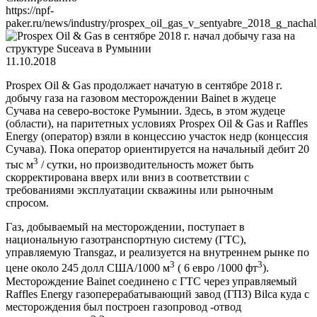
https://npf-
paker.ru/news/industry/prospex_oil_gas_v_sentyabre_2018_g_nacha
11.10.2018
Prospex Oil & Gas продолжает начатую в сентябре 2018 г.
добычу газа на газовом месторождении Bainet в жудеце
Сучава на северо-востоке Румынии. Здесь, в этом жудеце
(области), на паритетных условиях Prospex Oil & Gas и Raffles
Energy (оператор) взяли в концессию участок недр (концессия
Сучава). Пока оператор ориентируется на начальный дебит 20
3
тыс м
/ сутки, но производительность может быть
скорректирована вверх или вниз в соответствии с
требованиями эксплуатации скважины или рыночным
спросом.
Газ, добываемый на месторождении, поступает в
национальную газотранспортную систему (ГТС),
управляемую Transgaz, и реализуется на внутреннем рынке по
3
3
цене около 245 долл США/1000 м
( 6 евро /1000 фт
).
Месторождение Bainet соединено с ГТС через управляемый
Raffles Energy газоперерабатывающий завод (ГПЗ) Bilca куда с
месторождения был построен газопровод -отвод