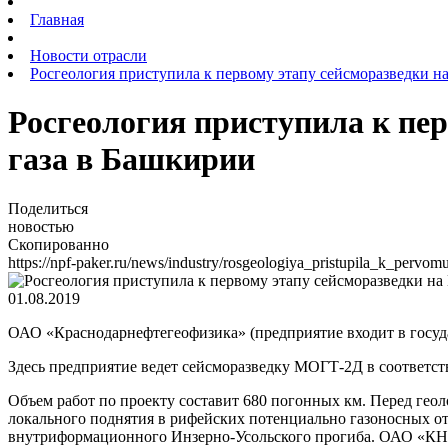
Главная
Новости отрасли
Росгеология приступила к первому этапу сейсморазведки н
Росгеология приступила к пе
газа в Башкирии
Поделиться
новостью
Скопированно
https://npf-paker.ru/news/industry/rosgeologiya_pristupila_k_per
01.08.2019
ОАО «Краснодарнефтегеофизика» (предприятие входит в госуда
Здесь предприятие ведет сейсморазведку МОГТ-2Д в соответ
Объем работ по проекту составит 680 погонных км. Перед геол
локального поднятия в рифейских потенциально газоносных от
внутриформационного Инзерно-Усольского прогиба. ОАО «КНГФ