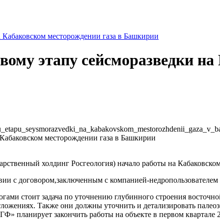
а Кабаковском месторождении газа в Башкирии
рвому этапу сейсморазведки н
vomu_etapu_seysmorazvedki_na_kabakovskom_mestorozhdenii_gaza_v_ba
рственный холдинг Росгеология) начало работы на Кабаковском
ствии с договором,заключенным с компанией-недропользовател
огами стоит задача по уточнению глубинного строения восточно
ложениях. Также они должны уточнить и детализировать палеоз
» планирует закончить работы на объекте в первом квартале 2