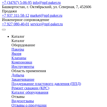
+7 (34767) 5-06-95
info@npf-paker.ru
Башкортостан, г. Октябрьский, ул. Северная, 7, 452606
Продажи
+7 937 311-58-12
market@npf-paker.ru
Инженерное сопровождение
+7 927 080-40-01
service@npf-paker.ru
Каталог
Каталог
Оборудование
Пакеры
Якоря
Клапаны
Компоновки
Инструменты
Область применения
Добыча
Заканчивание
Поддержание пластового давления (ППД)
Ремонт скважин (КРС)
Каталог оборудования
Отзывы
Видеоотзывы
Отзывы о продукции