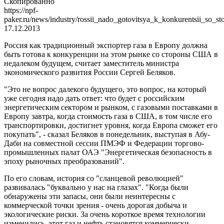
Скопированно
https://npf-
paker.ru/news/industry/rossii_nado_gotovitsya_k_konkurentsii_so_
17.12.2013
Россия как традиционный экспортер газа в Европу должна
быть готова к конкуренции на этом рынке со стороны США в
недалеком будущем, считает заместитель министра
экономического развития России Сергей Беляков.
"Это не вопрос далекого будущего, это вопрос, на который
уже сегодня надо дать ответ: что будет с российским
энергетическим сектором и рынком, с газовыми поставками в
Европу завтра, когда стоимость газа в США, в том числе его
транспортировки, достигнет уровня, когда Европа сможет его
покупать", - сказал Беляков в понедельник, выступая в Абу-
Даби на совместной сессии ПМЭФ и Федерации торгово-
промышленных палат ОАЭ "Энергетическая безопасность в
эпоху рыночных преобразований".
По его словам, история со "сланцевой революцией"
развивалась "буквально у нас на глазах". "Когда были
обнаружены эти запасы, они были неинтересны с
коммерческой точки зрения - очень дорогая добыча и
экологические риски. За очень короткое время технологии
изменились, этот газ и нефть становятся коммерчески