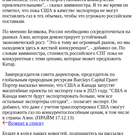
привлекательными", - сказал замминистра. В то же время он
отметил, что пока США в качестве экспортера не могут
поставлять газ в тех объемах, чтобы это угрожало российским
поставкам.
По мнению Белякова, России необходимо сосредоточиться на
рынках Азии, которая демонстрирует устойчивый
экономический рост. "Это к тому же огромный рынок, но мы
находимся здесь в жесткой конкуренции", - добавил он. По
словам замминистра, стоимость российского СПГ пока не
конкурентная с теми ценами, которые может предложить
Катар.
Зампредседателя совета директоров, председатель по
глобальным природным ресурсам Barclays Capital Грант
Портер высказал мнение, что США и Канада запустят
масштабные проекты по экспорту газа в 2025 году. "США и
Канада вместе будут экспортировать больше, чем все
остальные экспортеры сегодня", - полагает эксперт. Он
добавил, что даже с учетом транспортировки США смогут
предложить газ по конкурентоспособным ценам, в том числе
в страны Азии. (ПРАЙМ 17.12.13)
Возврат к списку
Будьте в курсе наших новостей, подпишитесь на рассылку