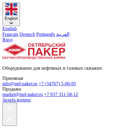
English
English
Français
Deutsch
Português
العربية
Вход
Оборудование для нефтяных и газовых скважин
Приемная
info@npf-paker.ru
+7 (34767) 5-06-95
Продажи
market@npf-paker.ru
+7 937 311-58-12
Задать вопрос