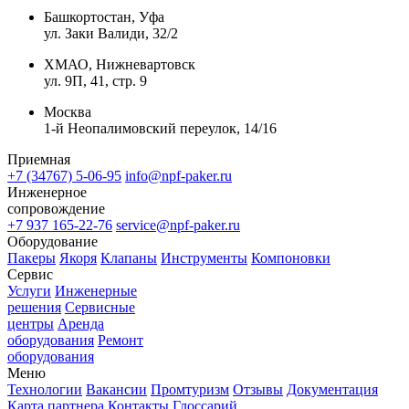
Башкортостан, Уфа
ул. Заки Валиди, 32/2
ХМАО, Нижневартовск
ул. 9П, 41, стр. 9
Москва
1-й Неопалимовский переулок, 14/16
Приемная
+7 (34767) 5-06-95
info@npf-paker.ru
Инженерное
сопровождение
+7 937 165-22-76
service@npf-paker.ru
Оборудование
Пакеры
Якоря
Клапаны
Инструменты
Компоновки
Сервис
Услуги
Инженерные
решения
Сервисные
центры
Аренда
оборудования
Ремонт
оборудования
Меню
Технологии
Вакансии
Промтуризм
Отзывы
Документация
Карта партнера
Контакты
Глоссарий