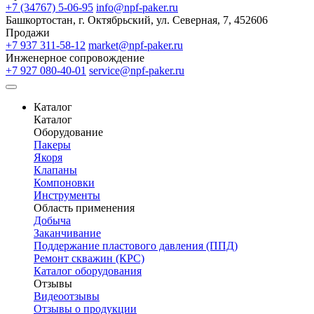
+7 (34767) 5-06-95
info@npf-paker.ru
Башкортостан, г. Октябрьский, ул. Северная, 7, 452606
Продажи
+7 937 311-58-12
market@npf-paker.ru
Инженерное сопровождение
+7 927 080-40-01
service@npf-paker.ru
Каталог
Каталог
Оборудование
Пакеры
Якоря
Клапаны
Компоновки
Инструменты
Область применения
Добыча
Заканчивание
Поддержание пластового давления (ППД)
Ремонт скважин (КРС)
Каталог оборудования
Отзывы
Видеоотзывы
Отзывы о продукции