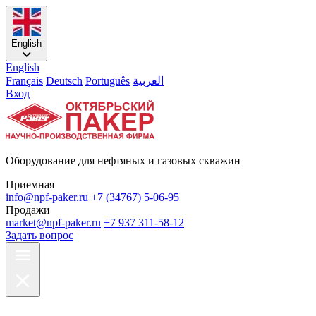
English
English
Français
Deutsch
Português
العربية
Вход
Оборудование для нефтяных и газовых скважин
Приемная
info@npf-paker.ru
+7 (34767) 5-06-95
Продажи
market@npf-paker.ru
+7 937 311-58-12
Задать вопрос