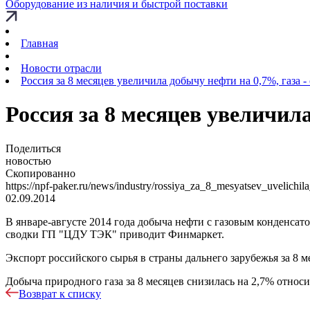
Оборудование из наличия и быстрой поставки
Главная
Новости отрасли
Россия за 8 месяцев увеличила добычу нефти на 0,7%, газа -
Россия за 8 месяцев увеличила
Поделиться
новостью
Скопированно
https://npf-paker.ru/news/industry/rossiya_za_8_mesyatsev_uvelich
02.09.2014
В январе-августе 2014 года добыча нефти с газовым конденсат
сводки ГП "ЦДУ ТЭК" приводит Финмаркет.
Экспорт российского сырья в страны дальнего зарубежья за 8 м
Добыча природного газа за 8 месяцев снизилась на 2,7% относит
Возврат к списку