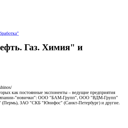
бработка"
ефть. Газ. Химия" и
shinos/
оторых как постоянные экспоненты – ведущие предприятия
 компании-"новички": ООО "БАМ-Групп", ООО "ВДМ-Групп"
" (Пермь), ЗАО "СКБ "Юнифос" (Санкт-Петербург) и другие.