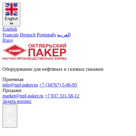
English
English
Français
Deutsch
Português
العربية
Вход
Оборудование для нефтяных и газовых скважин
Приемная
info@npf-paker.ru
+7 (34767) 5-06-95
Продажи
market@npf-paker.ru
+7 937 311-58-12
Задать вопрос