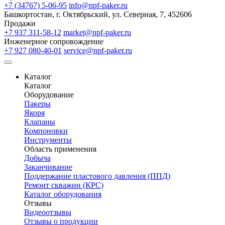
+7 (34767) 5-06-95
info@npf-paker.ru
Башкортостан, г. Октябрьский, ул. Северная, 7, 452606
Продажи
+7 937 311-58-12
market@npf-paker.ru
Инженерное сопровождение
+7 927 080-40-01
service@npf-paker.ru
Каталог
Каталог
Оборудование
Пакеры
Якоря
Клапаны
Компоновки
Инструменты
Область применения
Добыча
Заканчивание
Поддержание пластового давления (ППД)
Ремонт скважин (КРС)
Каталог оборудования
Отзывы
Видеоотзывы
Отзывы о продукции