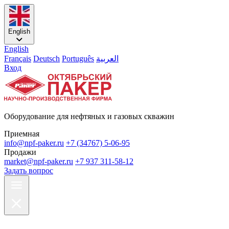
English
English
Français
Deutsch
Português
العربية
Вход
Оборудование для нефтяных и газовых скважин
Приемная
info@npf-paker.ru
+7 (34767) 5-06-95
Продажи
market@npf-paker.ru
+7 937 311-58-12
Задать вопрос