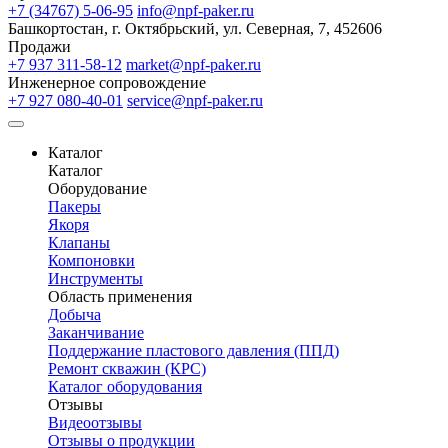
+7 (34767) 5-06-95
info@npf-paker.ru
Башкортостан, г. Октябрьский, ул. Северная, 7, 452606
Продажи
+7 937 311-58-12
market@npf-paker.ru
Инженерное сопровождение
+7 927 080-40-01
service@npf-paker.ru
Каталог
Каталог
Оборудование
Пакеры
Якоря
Клапаны
Компоновки
Инструменты
Область применения
Добыча
Заканчивание
Поддержание пластового давления (ППД)
Ремонт скважин (КРС)
Каталог оборудования
Отзывы
Видеоотзывы
Отзывы о продукции