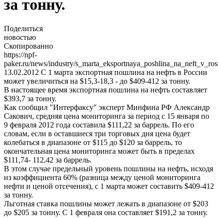
за тонну.
Поделиться
новостью
Скопированно
https://npf-
paker.ru/news/industry/s_marta_eksportnaya_poshlina_na_neft_v_r
13.02.2012
С 1 марта экспортная пошлина на нефть в России
может увеличиться на $15,3-18,3 - до $409-412 за тонну.
В настоящее время экспортная пошлина на нефть составляет
$393,7 за тонну.
Как сообщил "Интерфаксу" эксперт Минфина РФ Александр
Сакович, средняя цена мониторинга за период с 15 января по
9 февраля 2012 года составила $111,22 за баррель. По его
словам, если в оставшиеся три торговых дня цена будет
колебаться в диапазоне от $115 до $120 за баррель, то
окончательная цена мониторинга может быть в пределах
$111,74- 112,42 за баррель.
В этом случае предельный уровень пошлины на нефть, исходя
из коэффициента 60% (разница между ценой мониторинга
нефти и ценой отсечения), с 1 марта может составить $409-412
за тонну.
Льготная ставка пошлины может лежать в диапазоне от $203
до $205 за тонну. С 1 февраля она составляет $191,2 за тонну.