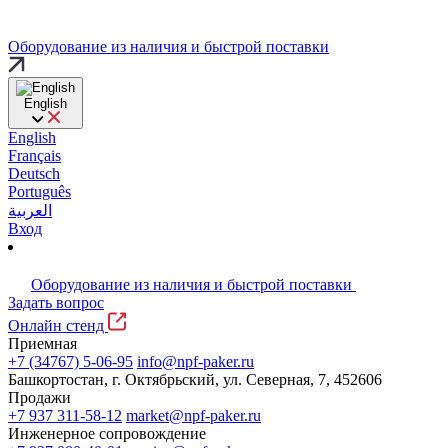
Оборудование из наличия и быстрой поставки
English
English
Français
Deutsch
Português
العربية
Вход
Оборудование из наличия и быстрой поставки
Задать вопрос
Онлайн стенд
Приемная
+7 (34767) 5-06-95
info@npf-paker.ru
Башкортостан, г. Октябрьский, ул. Северная, 7, 452606
Продажи
+7 937 311-58-12
market@npf-paker.ru
Инженерное сопровождение