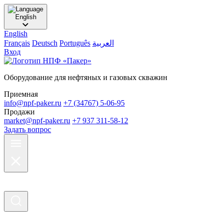
English
English
Français
Deutsch
Português
العربية
Вход
Оборудование для нефтяных и газовых скважин
Приемная
info@npf-paker.ru
+7 (34767) 5-06-95
Продажи
market@npf-paker.ru
+7 937 311-58-12
Задать вопрос