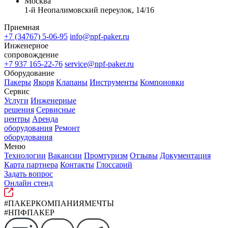
Москва
1-й Неопалимовский переулок, 14/16
Приемная
+7 (34767) 5-06-95
info@npf-paker.ru
Инженерное
сопровождение
+7 937 165-22-76
service@npf-paker.ru
Оборудование
Пакеры
Якоря
Клапаны
Инструменты
Компоновки
Сервис
Услуги
Инженерные
решения
Сервисные
центры
Аренда
оборудования
Ремонт
оборудования
Меню
Технологии
Вакансии
Промтуризм
Отзывы
Документация
Карта партнера
Контакты
Глоссарий
Задать вопрос
Онлайн стенд
#ПАКЕРКОМПАНИЯМЕЧТЫ
#НПФПАКЕР