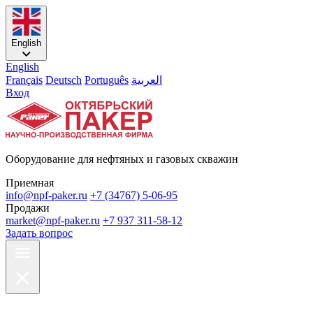
English
English
Français
Deutsch
Português
العربية
Вход
Оборудование для нефтяных и газовых скважин
Приемная
info@npf-paker.ru
+7 (34767) 5-06-95
Продажи
market@npf-paker.ru
+7 937 311-58-12
Задать вопрос