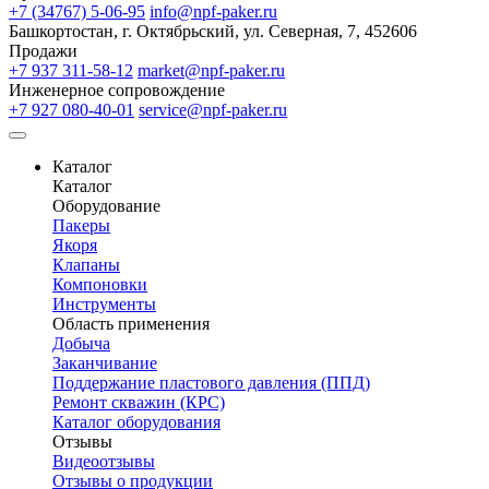
+7 (34767) 5-06-95
info@npf-paker.ru
Башкортостан, г. Октябрьский, ул. Северная, 7, 452606
Продажи
+7 937 311-58-12
market@npf-paker.ru
Инженерное сопровождение
+7 927 080-40-01
service@npf-paker.ru
Каталог
Каталог
Оборудование
Пакеры
Якоря
Клапаны
Компоновки
Инструменты
Область применения
Добыча
Заканчивание
Поддержание пластового давления (ППД)
Ремонт скважин (КРС)
Каталог оборудования
Отзывы
Видеоотзывы
Отзывы о продукции