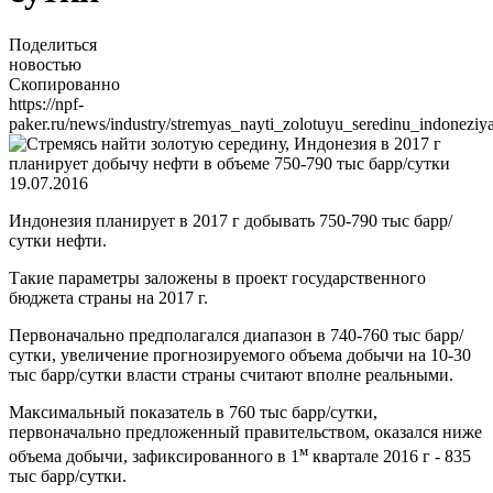
Поделиться
новостью
Скопированно
https://npf-
paker.ru/news/industry/stremyas_nayti_zolotuyu_seredinu_indonez
19.07.2016
Индонезия планирует в 2017 г добывать 750-790 тыс барр/
сутки нефти.
Такие параметры заложены в проект государственного
бюджета страны на 2017 г.
Первоначально предполагался диапазон в 740-760 тыс барр/
сутки, увеличение прогнозируемого объема добычи на 10-30
тыс барр/сутки власти страны считают вполне реальными.
Максимальный показатель в 760 тыс барр/сутки,
первоначально предложенный правительством, оказался ниже
м
объема добычи, зафиксированного в 1
квартале 2016 г - 835
тыс барр/сутки.