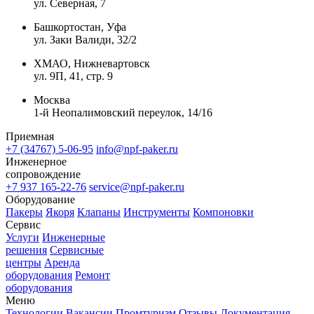
ул. Северная, 7
Башкортостан, Уфа
ул. Заки Валиди, 32/2
ХМАО, Нижневартовск
ул. 9П, 41, стр. 9
Москва
1-й Неопалимовский переулок, 14/16
Приемная
+7 (34767) 5-06-95
info@npf-paker.ru
Инженерное
сопровождение
+7 937 165-22-76
service@npf-paker.ru
Оборудование
Пакеры
Якоря
Клапаны
Инструменты
Компоновки
Сервис
Услуги
Инженерные
решения
Сервисные
центры
Аренда
оборудования
Ремонт
оборудования
Меню
Технологии
Вакансии
Промтуризм
Отзывы
Документация