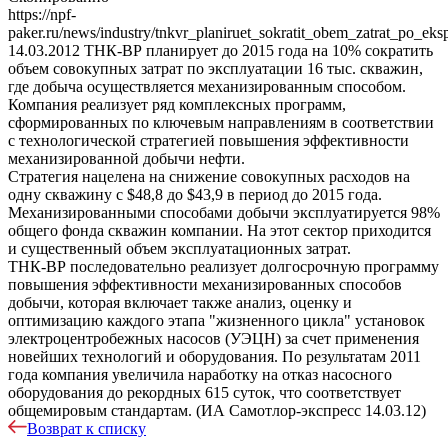
https://npf-
paker.ru/news/industry/tnkvr_planiruet_sokratit_obem_zatrat_po_e
14.03.2012
ТНК-ВР планирует до 2015 года на 10% сократить
объем совокупных затрат по эксплуатации 16 тыс. скважин,
где добыча осуществляется механизированным способом.
Компания реализует ряд комплексных программ,
сформированных по ключевым направлениям в соответствии
с технологической стратегией повышения эффективности
механизированной добычи нефти.
Стратегия нацелена на снижение совокупных расходов на
одну скважину с $48,8 до $43,9 в период до 2015 года.
Механизированными способами добычи эксплуатируется 98%
общего фонда скважин компании. На этот сектор приходится
и существенный объем эксплуатационных затрат.
ТНК-ВР последовательно реализует долгосрочную программу
повышения эффективности механизированных способов
добычи, которая включает также анализ, оценку и
оптимизацию каждого этапа "жизненного цикла" установок
электроцентробежных насосов (УЭЦН) за счет применения
новейших технологий и оборудования. По результатам 2011
года компания увеличила наработку на отказ насосного
оборудования до рекордных 615 суток, что соответствует
общемировым стандартам. (ИА Самотлор-экспресс 14.03.12)
Возврат к списку