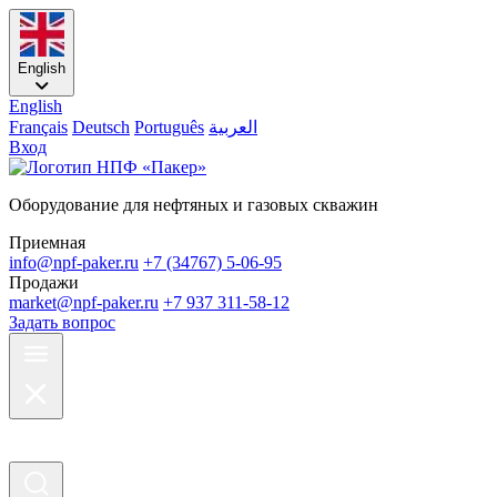
English
English
Français
Deutsch
Português
العربية
Вход
Оборудование для нефтяных и газовых скважин
Приемная
info@npf-paker.ru
+7 (34767) 5-06-95
Продажи
market@npf-paker.ru
+7 937 311-58-12
Задать вопрос