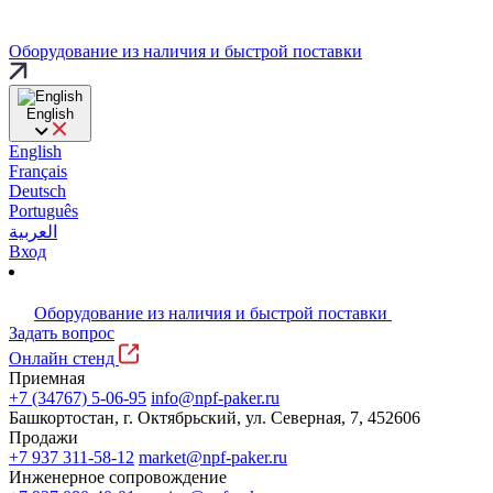
Оборудование из наличия и быстрой поставки
English
English
Français
Deutsch
Português
العربية
Вход
Оборудование из наличия и быстрой поставки
Задать вопрос
Онлайн стенд
Приемная
+7 (34767) 5-06-95
info@npf-paker.ru
Башкортостан, г. Октябрьский, ул. Северная, 7, 452606
Продажи
+7 937 311-58-12
market@npf-paker.ru
Инженерное сопровождение