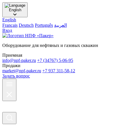
English
English
Français
Deutsch
Português
العربية
Вход
Оборудование для нефтяных и газовых скважин
Приемная
info@npf-paker.ru
+7 (34767) 5-06-95
Продажи
market@npf-paker.ru
+7 937 311-58-12
Задать вопрос