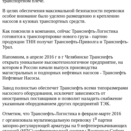
транспортном плече.
В целях обеспечения максимальной безопасности перевозки
особое внимание было уделено размещению и креплению
насосов в кузовах транспортных средств.
Как пояснили в компании, сейчас Транснефть-Логистика
готовится к транспортировке нового груза - партию
продукции ТНН получат Транснефть-Приволга и Транснефть-
Урал.
Напомним, в апреле 2016 г в г Челябинске Транснефть
открыта уникальное высокотехнологичное предприятие, на
котором в России начали выпуск производства
магистральных и подпорных нефтяных насосов - Транснефть
Нефтяные Насосы.
Завод полностью обеспечит Транснефть всеми типоразмерами
насосного оборудования, исключит зависимость от
иностранных поставщиков и позволит наладить снабжение
указанным оборудованием других предприятий ТЭК.
Отметим, что Транснефть-Логистика в феврале-марте 2016
й
г организовала мультимодальную перевозку 1
партии
запорно-регулирующей арматуры на 9 нефтеперекачивающих
станций (НПС) нефтепроводной системы Восточная Сибирь –