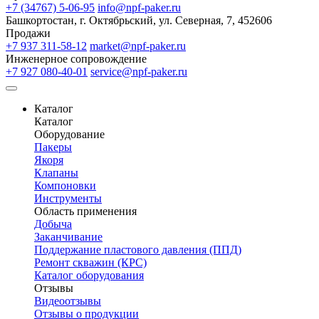
+7 (34767) 5-06-95
info@npf-paker.ru
Башкортостан, г. Октябрьский, ул. Северная, 7, 452606
Продажи
+7 937 311-58-12
market@npf-paker.ru
Инженерное сопровождение
+7 927 080-40-01
service@npf-paker.ru
Каталог
Каталог
Оборудование
Пакеры
Якоря
Клапаны
Компоновки
Инструменты
Область применения
Добыча
Заканчивание
Поддержание пластового давления (ППД)
Ремонт скважин (КРС)
Каталог оборудования
Отзывы
Видеоотзывы
Отзывы о продукции