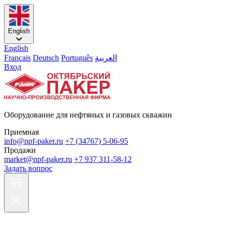
English
English
Français
Deutsch
Português
العربية
Вход
Оборудование для нефтяных и газовых скважин
Приемная
info@npf-paker.ru
+7 (34767) 5-06-95
Продажи
market@npf-paker.ru
+7 937 311-58-12
Задать вопрос