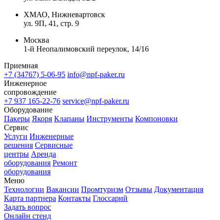
ХМАО, Нижневартовск
ул. 9П, 41, стр. 9
Москва
1-й Неопалимовский переулок, 14/16
Приемная
+7 (34767) 5-06-95
info@npf-paker.ru
Инженерное
сопровождение
+7 937 165-22-76
service@npf-paker.ru
Оборудование
Пакеры
Якоря
Клапаны
Инструменты
Компоновки
Сервис
Услуги
Инженерные
решения
Сервисные
центры
Аренда
оборудования
Ремонт
оборудования
Меню
Технологии
Вакансии
Промтуризм
Отзывы
Документация
Карта партнера
Контакты
Глоссарий
Задать вопрос
Онлайн стенд