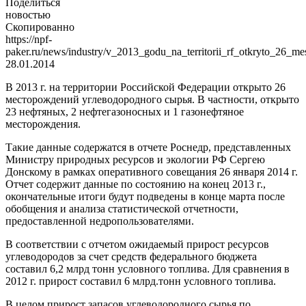
Поделиться
новостью
Скопированно
https://npf-
paker.ru/news/industry/v_2013_godu_na_territorii_rf_otkryto_26_m
28.01.2014
В 2013 г. на территории Российской Федерации открыто 26
месторождений углеводородного сырья. В частности, открыто
23 нефтяных, 2 нефтегазоносных и 1 газонефтяное
месторождения.
Такие данные содержатся в отчете Роснедр, представленных
Министру природных ресурсов и экологии РФ Сергею
Донскому в рамках оперативного совещания 26 января 2014 г.
Отчет содержит данные по состоянию на конец 2013 г.,
окончательные итоги будут подведены в конце марта после
обобщения и анализа статистической отчетности,
предоставленной недропользователями.
В соответствии с отчетом ожидаемый прирост ресурсов
углеводородов за счет средств федерального бюджета
составил 6,2 млрд тонн условного топлива. Для сравнения в
2012 г. прирост составил 6 млрд.тонн условного топлива.
В целом прирост запасов углеводородного сырья по