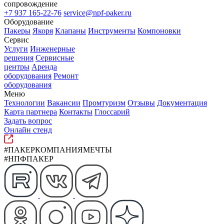
сопровождение
+7 937 165-22-76
service@npf-paker.ru
Оборудование
Пакеры
Якоря
Клапаны
Инструменты
Компоновки
Сервис
Услуги
Инженерные
решения
Сервисные
центры
Аренда
оборудования
Ремонт
оборудования
Меню
Технологии
Вакансии
Промтуризм
Отзывы
Документация
Карта партнера
Контакты
Глоссарий
Задать вопрос
Онлайн стенд
#ПАКЕРКОМПАНИЯМЕЧТЫ
#НПФПАКЕР