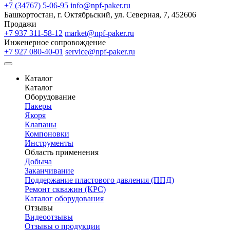
+7 (34767) 5-06-95
info@npf-paker.ru
Башкортостан, г. Октябрьский, ул. Северная, 7, 452606
Продажи
+7 937 311-58-12
market@npf-paker.ru
Инженерное сопровождение
+7 927 080-40-01
service@npf-paker.ru
Каталог
Каталог
Оборудование
Пакеры
Якоря
Клапаны
Компоновки
Инструменты
Область применения
Добыча
Заканчивание
Поддержание пластового давления (ППД)
Ремонт скважин (КРС)
Каталог оборудования
Отзывы
Видеоотзывы
Отзывы о продукции