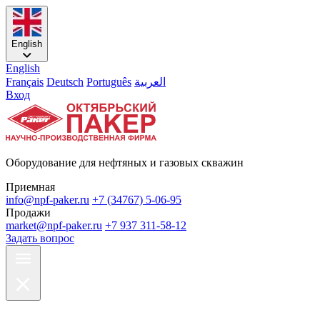
English
English
Français
Deutsch
Português
العربية
Вход
Оборудование для нефтяных и газовых скважин
Приемная
info@npf-paker.ru
+7 (34767) 5-06-95
Продажи
market@npf-paker.ru
+7 937 311-58-12
Задать вопрос