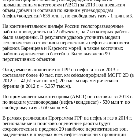
промышленным категориям (АВС1) за 2013 год превысил
объем добычи и составил по жидким углеводородам
(нефть+конденсат) 635 млн т, по свободному газу - 1 трлн. м3.
На континентальном шельфе России геологоразведочные
работы проводились на 22 объектах, на 7 из которых работы
были завершены. В результате удалось уточнить модели
геологического строения и перспективы нефтегазоносности
районов Баренцева и Карского морей, а также восточных
районов арктического бассейна. Было выявлено 99
перспективных объектов.
Ожидаемое выполнение по ГРР на нефть и газ в 2013 г.
составляет более 40 тыс. пог. км сейсмопрофилей МОГТ 2D (в
2012 г. – 41,61 тыс.пог.км), 20 тыс. м параметрического
бурения (в 2012 г. – 5,357 тыс.м).
По промышленным категориям (АВС1) он составил за 2013 г.
по жидким углеводородам (нефть+конденсат) - 530 млн т, по
свободному газу - 650 млрд м3.
В рамках реализации Программы ГРР на нефть и газ в 2014 г.
региональные и поисково-оценочные работы будут
сосредоточены в пределах 29 наиболее перспективных зон,
выделенных в пределах всех нефтегазоносных провинций