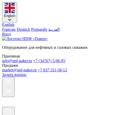
English
English
Français
Deutsch
Português
العربية
Вход
Оборудование для нефтяных и газовых скважин
Приемная
info@npf-paker.ru
+7 (34767) 5-06-95
Продажи
market@npf-paker.ru
+7 937 311-58-12
Задать вопрос