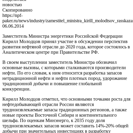
новостью
Скопированно
https://npf-
paker.ru/news/industry/zamestitel_ministra_kirill_molodtsov_rasska
06.06.2014
Заместитель Министра энергетики Российской Федерации
Кирилл Молодцов принял участие в обсуждении перспектив
развития нефтяной отрасли до 2020 года, которое состоялось в
Аналитическом центре при Правительстве РФ.
В своем выступлении заместитель Министра обозначил
основные вызовы, с которыми сталкиваются производители
нефти. По его словам, к ним относится разработка запасов
нетрадиционной нефти и нефти плотных пород, удорожание
традиционной добычи и повышение глобальной
конкуренции.
Кирилл Молодцов отметил, что основными точками роста для
нефтедобывающей отрасли России являются
трудноизвлекаемые запасы традиционных регионов, а также
новые проекты Восточной Сибири и континентального
шельфа. По оценкам Минэнерго, к 2035 году доля
трудноизвлекаемых запасов может составить 14%-20% общей
добычи при значительных инвестициях в разработку