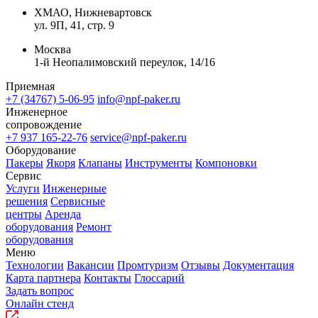
ХМАО, Нижневартовск
ул. 9П, 41, стр. 9
Москва
1-й Неопалимовский переулок, 14/16
Приемная
+7 (34767) 5-06-95
info@npf-paker.ru
Инженерное
сопровождение
+7 937 165-22-76
service@npf-paker.ru
Оборудование
Пакеры
Якоря
Клапаны
Инструменты
Компоновки
Сервис
Услуги
Инженерные
решения
Сервисные
центры
Аренда
оборудования
Ремонт
оборудования
Меню
Технологии
Вакансии
Промтуризм
Отзывы
Документация
Карта партнера
Контакты
Глоссарий
Задать вопрос
Онлайн стенд