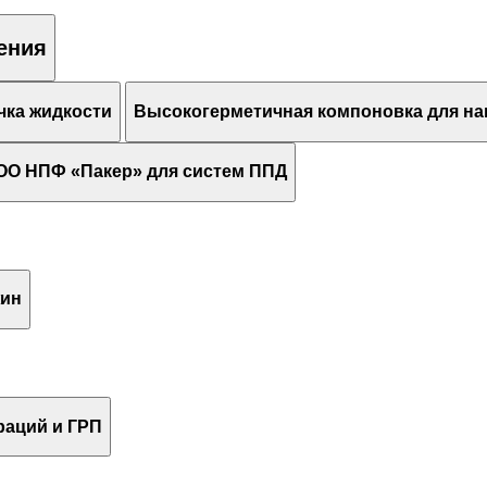
ения
чка жидкости
Высокогерметичная компоновка для н
ОО НПФ «Пакер» для систем ППД
жин
раций и ГРП