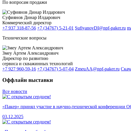
По вопросам продажи
Суфиянов Динар Илдарович
Коммерческий директор
+7 937 318-87-56
+7 (34767) 5-21-01
SufiyanovDI@npf-paker.ru
m
Технические вопросы
Змеу Артем Александрович
Директор по развитию
сервиса и скважинных технологий
+7 927 960-59-16
+7 (34767) 5-07-04
ZmeuAA@npf-paker.ru
Скач
Оффлайн выставки
Все новости
«Пакер» принял участие в научно-технической конференци
03.12.2025