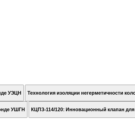
нде УЭЦН
Технология изоляции негерметичности кол
онде УШГН
КЦПЗ-114/120: Инновационный клапан дл