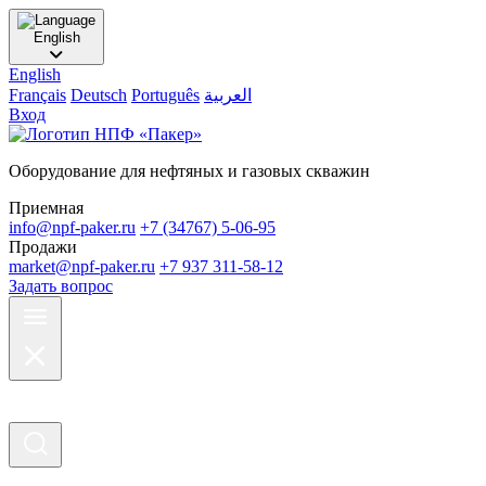
English
English
Français
Deutsch
Português
العربية
Вход
Оборудование для нефтяных и газовых скважин
Приемная
info@npf-paker.ru
+7 (34767) 5-06-95
Продажи
market@npf-paker.ru
+7 937 311-58-12
Задать вопрос