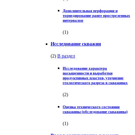
Дополнительная перфорация и
торпедирование ранее простреленных
интервалов
(1)
Исследование скважин
(2)
В раздел
Исследование характера
насыщенности и выработки
продуктивных пластов, уточнение
геологического разреза в скважинах
(2)
Оценка технического состояния
скважины (обследование скважины)
(1)