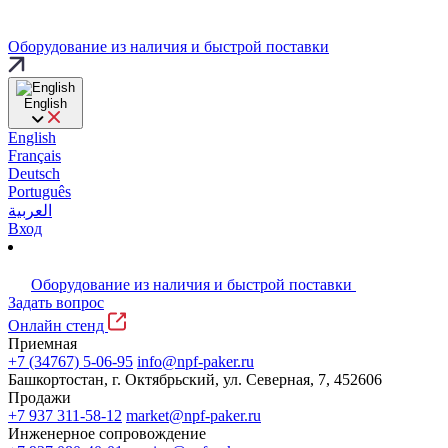
Оборудование из наличия и быстрой поставки
English
English
Français
Deutsch
Português
العربية
Вход
Оборудование из наличия и быстрой поставки
Задать вопрос
Онлайн стенд
Приемная
+7 (34767) 5-06-95
info@npf-paker.ru
Башкортостан, г. Октябрьский, ул. Северная, 7, 452606
Продажи
+7 937 311-58-12
market@npf-paker.ru
Инженерное сопровождение