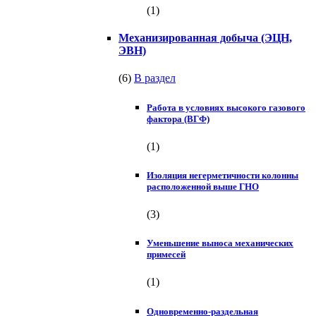
(1)
Механизированная добыча (ЭЦН,
ЭВН)
(6)
В раздел
Работа в условиях высокого газового
фактора (ВГФ)
(1)
Изоляция негерметичности колонны
расположенной выше ГНО
(3)
Уменьшение выноса механических
примесей
(1)
Одновременно-раздельная