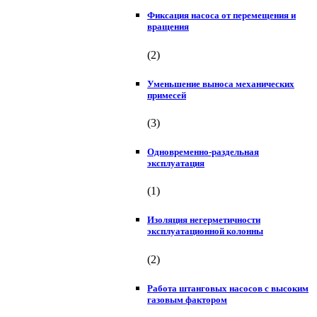
Фиксация насоса от перемещения и
вращения
(2)
Уменьшение выноса механических
примесей
(3)
Одновременно-раздельная
эксплуатация
(1)
Изоляция негерметичности
эксплуатационной колонны
(2)
Работа штанговых насосов с высоким
газовым фактором