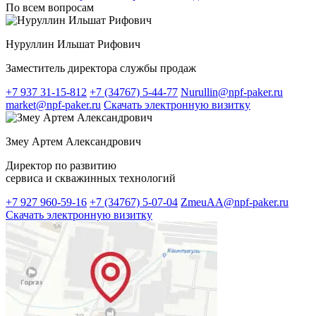
По всем вопросам
Нуруллин Ильшат Рифович
Заместитель директора службы продаж
+7 937 31-15-812
+7 (34767) 5-44-77
Nurullin@npf-paker.ru
market@npf-paker.ru
Скачать электронную визитку
Змеу Артем Александрович
Директор по развитию
сервиса и скважинных технологий
+7 927 960-59-16
+7 (34767) 5-07-04
ZmeuAA@npf-paker.ru
Скачать электронную визитку