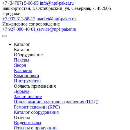
+7 (34767) 5-06-95
info@npf-paker.ru
Башкортостан, г. Октябрьский, ул. Северная, 7, 452606
Продажи
+7 937 311-58-12
market@npf-paker.ru
Инженерное сопровождение
+7 927 080-40-01
service@npf-paker.ru
Каталог
Каталог
Оборудование
Пакеры
Якоря
Клапаны
Компоновки
Инструменты
Область применения
Добыча
Заканчивание
Поддержание пластового давления (ППД)
Ремонт скважин (КРС)
Каталог оборудования
Отзывы
Видеоотзывы
Отзывы о продукции