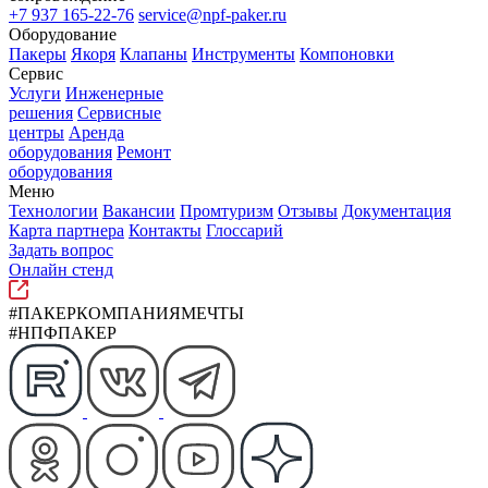
+7 937 165-22-76
service@npf-paker.ru
Оборудование
Пакеры
Якоря
Клапаны
Инструменты
Компоновки
Сервис
Услуги
Инженерные
решения
Сервисные
центры
Аренда
оборудования
Ремонт
оборудования
Меню
Технологии
Вакансии
Промтуризм
Отзывы
Документация
Карта партнера
Контакты
Глоссарий
Задать вопрос
Онлайн стенд
#ПАКЕРКОМПАНИЯМЕЧТЫ
#НПФПАКЕР