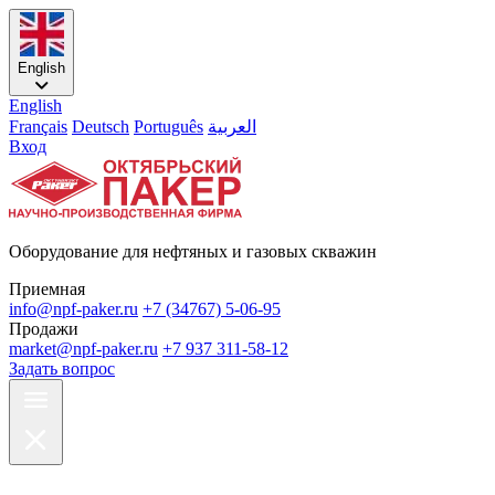
English
English
Français
Deutsch
Português
العربية
Вход
Оборудование для нефтяных и газовых скважин
Приемная
info@npf-paker.ru
+7 (34767) 5-06-95
Продажи
market@npf-paker.ru
+7 937 311-58-12
Задать вопрос