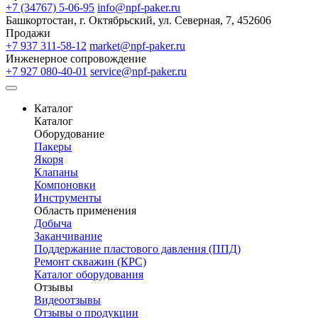
+7 (34767) 5-06-95
info@npf-paker.ru
Башкортостан, г. Октябрьский, ул. Северная, 7, 452606
Продажи
+7 937 311-58-12
market@npf-paker.ru
Инженерное сопровождение
+7 927 080-40-01
service@npf-paker.ru
Каталог
Каталог
Оборудование
Пакеры
Якоря
Клапаны
Компоновки
Инструменты
Область применения
Добыча
Заканчивание
Поддержание пластового давления (ППД)
Ремонт скважин (КРС)
Каталог оборудования
Отзывы
Видеоотзывы
Отзывы о продукции