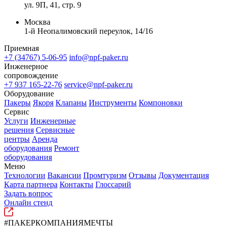
ул. 9П, 41, стр. 9
Москва
1-й Неопалимовский переулок, 14/16
Приемная
+7 (34767) 5-06-95
info@npf-paker.ru
Инженерное
сопровождение
+7 937 165-22-76
service@npf-paker.ru
Оборудование
Пакеры
Якоря
Клапаны
Инструменты
Компоновки
Сервис
Услуги
Инженерные
решения
Сервисные
центры
Аренда
оборудования
Ремонт
оборудования
Меню
Технологии
Вакансии
Промтуризм
Отзывы
Документация
Карта партнера
Контакты
Глоссарий
Задать вопрос
Онлайн стенд
#ПАКЕРКОМПАНИЯМЕЧТЫ