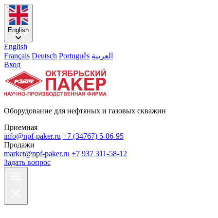
English
English
Français
Deutsch
Português
العربية
Вход
Оборудование для нефтяных и газовых скважин
Приемная
info@npf-paker.ru
+7 (34767) 5-06-95
Продажи
market@npf-paker.ru
+7 937 311-58-12
Задать вопрос