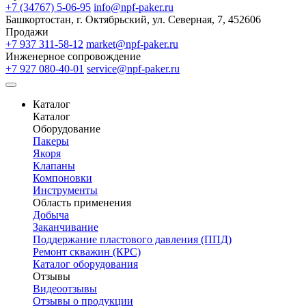
+7 (34767) 5-06-95
info@npf-paker.ru
Башкортостан, г. Октябрьский, ул. Северная, 7, 452606
Продажи
+7 937 311-58-12
market@npf-paker.ru
Инженерное сопровождение
+7 927 080-40-01
service@npf-paker.ru
Каталог
Каталог
Оборудование
Пакеры
Якоря
Клапаны
Компоновки
Инструменты
Область применения
Добыча
Заканчивание
Поддержание пластового давления (ППД)
Ремонт скважин (КРС)
Каталог оборудования
Отзывы
Видеоотзывы
Отзывы о продукции