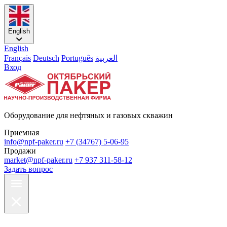
English
English
Français
Deutsch
Português
العربية
Вход
Оборудование для нефтяных и газовых скважин
Приемная
info@npf-paker.ru
+7 (34767) 5-06-95
Продажи
market@npf-paker.ru
+7 937 311-58-12
Задать вопрос