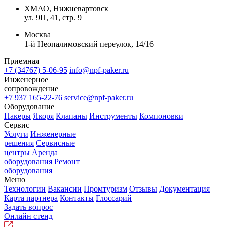
ХМАО, Нижневартовск
ул. 9П, 41, стр. 9
Москва
1-й Неопалимовский переулок, 14/16
Приемная
+7 (34767) 5-06-95
info@npf-paker.ru
Инженерное
сопровождение
+7 937 165-22-76
service@npf-paker.ru
Оборудование
Пакеры
Якоря
Клапаны
Инструменты
Компоновки
Сервис
Услуги
Инженерные
решения
Сервисные
центры
Аренда
оборудования
Ремонт
оборудования
Меню
Технологии
Вакансии
Промтуризм
Отзывы
Документация
Карта партнера
Контакты
Глоссарий
Задать вопрос
Онлайн стенд