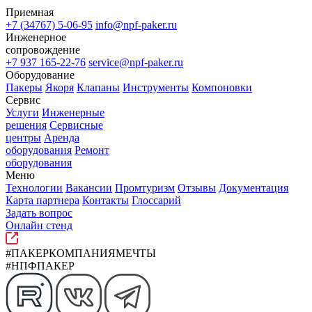
Приемная
+7 (34767) 5-06-95
info@npf-paker.ru
Инженерное
сопровождение
+7 937 165-22-76
service@npf-paker.ru
Оборудование
Пакеры
Якоря
Клапаны
Инструменты
Компоновки
Сервис
Услуги
Инженерные
решения
Сервисные
центры
Аренда
оборудования
Ремонт
оборудования
Меню
Технологии
Вакансии
Промтуризм
Отзывы
Документация
Карта партнера
Контакты
Глоссарий
Задать вопрос
Онлайн стенд
#ПАКЕРКОМПАНИЯМЕЧТЫ
#НПФПАКЕР