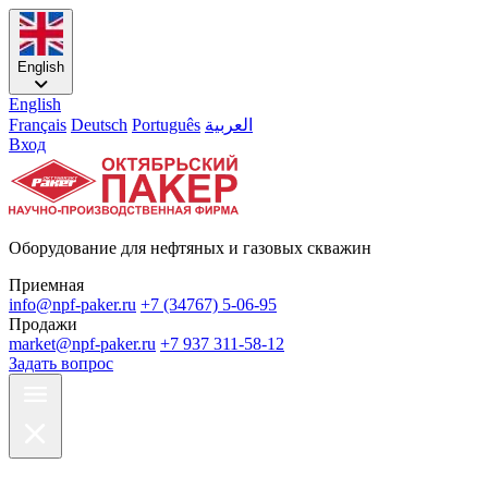
English
English
Français
Deutsch
Português
العربية
Вход
Оборудование для нефтяных и газовых скважин
Приемная
info@npf-paker.ru
+7 (34767) 5-06-95
Продажи
market@npf-paker.ru
+7 937 311-58-12
Задать вопрос