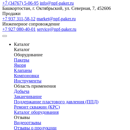
+7 (34767) 5-06-95
info@npf-paker.ru
Башкортостан, г. Октябрьский, ул. Северная, 7, 452606
Продажи
+7 937 311-58-12
market@npf-paker.ru
Инженерное сопровождение
+7 927 080-40-01
service@npf-paker.ru
Каталог
Каталог
Оборудование
Пакеры
Якоря
Клапаны
Компоновки
Инструменты
Область применения
Добыча
Заканчивание
Поддержание пластового давления (ППД)
Ремонт скважин (КРС)
Каталог оборудования
Отзывы
Видеоотзывы
Отзывы о продукции