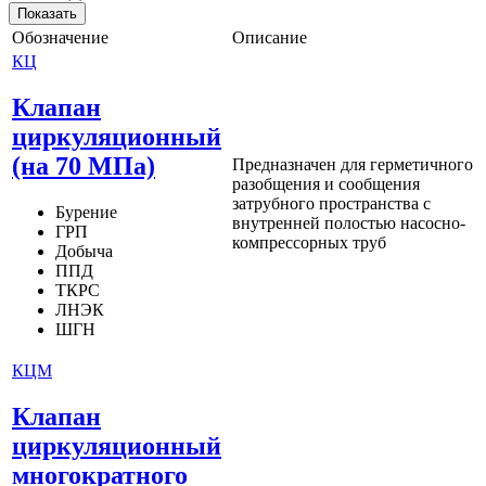
Обозначение
Описание
КЦ
Клапан
циркуляционный
(на 70 МПа)
Предназначен для герметичного
разобщения и сообщения
затрубного пространства с
Бурение
внутренней полостью насосно-
ГРП
компрессорных труб
Добыча
ППД
ТКРС
ЛНЭК
ШГН
КЦМ
Клапан
циркуляционный
многократного