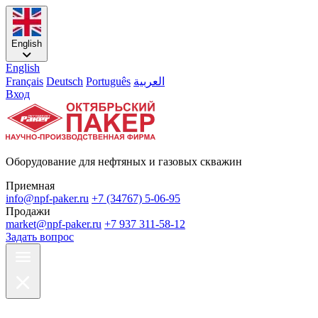
English
English
Français
Deutsch
Português
العربية
Вход
Оборудование для нефтяных и газовых скважин
Приемная
info@npf-paker.ru
+7 (34767) 5-06-95
Продажи
market@npf-paker.ru
+7 937 311-58-12
Задать вопрос