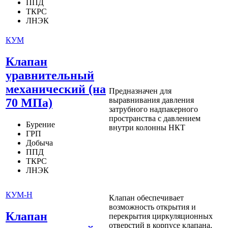
ППД
ТКРС
ЛНЭК
КУМ
Клапан
уравнительный
механический (на
Предназначен для
выравнивания давления
70 МПа)
затрубного надпакерного
пространства с давлением
Бурение
внутри колонны НКТ
ГРП
Добыча
ППД
ТКРС
ЛНЭК
КУМ-Н
Клапан обеспечивает
возможность открытия и
Клапан
перекрытия циркуляционных
отверстий в корпусе клапана,