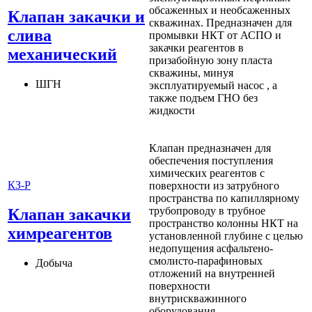
обсаженных и необсаженных
Клапан закачки и
скважинах. Предназначен для
слива
промывки НКТ от АСПО и
закачки реагентов в
механический
призабойную зону пласта
скважины, минуя
ШГН
эксплуатируемый насос , а
также подъем ГНО без
жидкости
Клапан предназначен для
обеспечения поступления
химических реагентов с
КЗ-Р
поверхности из затрубного
пространства по капиллярному
трубопроводу в трубное
Клапан закачки
пространство колонны НКТ на
химреагентов
установленной глубине с целью
недопущения асфальтено-
смолисто-парафиновых
Добыча
отложений на внутренней
поверхности
внутрискважинного
оборудования