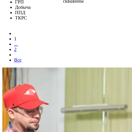
скважины
ГРП
Добыча
ППД
ТКРС
1
...
2
Все