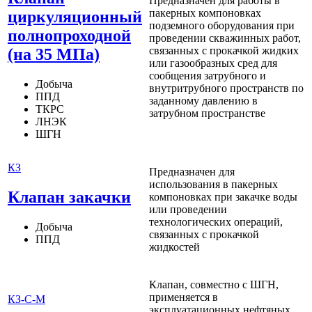
Предназначен для работы в
пакерных компоновках
циркуляционный
подземного оборудования при
полнопроходной
проведении скважинных работ,
связанных с прокачкой жидких
(на 35 МПа)
или газообразных сред для
сообщения затрубного и
Добыча
внутритрубного пространств по
ППД
заданному давлению в
ТКРС
затрубном пространстве
ЛНЭК
ШГН
КЗ
Предназначен для
использования в пакерных
Клапан закачки
компоновках при закачке воды
или проведении
технологических операций,
Добыча
связанных с прокачкой
ППД
жидкостей
Клапан, совместно с ШГН,
применяется в
КЗ-С-М
эксплуатационных нефтяных