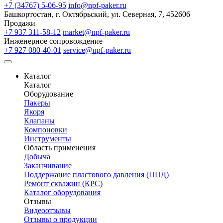
+7 (34767) 5-06-95
info@npf-paker.ru
Башкортостан, г. Октябрьский, ул. Северная, 7, 452606
Продажи
+7 937 311-58-12
market@npf-paker.ru
Инженерное сопровождение
+7 927 080-40-01
service@npf-paker.ru
Каталог
Каталог
Оборудование
Пакеры
Якоря
Клапаны
Компоновки
Инструменты
Область применения
Добыча
Заканчивание
Поддержание пластового давления (ППД)
Ремонт скважин (КРС)
Каталог оборудования
Отзывы
Видеоотзывы
Отзывы о продукции