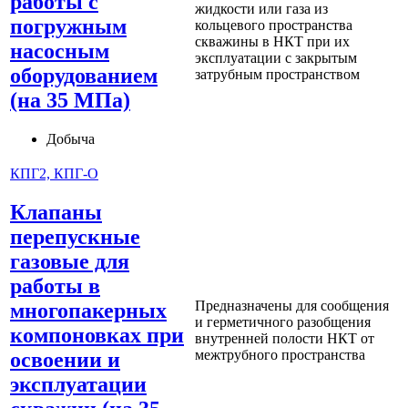
работы с
жидкости или газа из
погружным
кольцевого пространства
скважины в НКТ при их
насосным
эксплуатации с закрытым
оборудованием
затрубным пространством
(на 35 МПа)
Добыча
КПГ2, КПГ-О
Клапаны
перепускные
газовые для
работы в
Предназначены для сообщения
многопакерных
и герметичного разобщения
компоновках при
внутренней полости НКТ от
межтрубного пространства
освоении и
эксплуатации