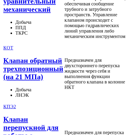
уравнительный
обеспечивая сообщение
механический
трубного и затрубного
пространств. Управление
клапаном происходит с
Добыча
помощью гидравлических
ППД
линий управления либо
ТКРС
механическим инструментом
КОТ
Клапан обратный
Предназначен для
двухстороннего перепуска
трехпозиционный
жидкости через себя и
(на 21 МПа)
выполнения функции
обратного клапана в колонне
НКТ
Добыча
ЛНЭК
КПЭ2
Клапан
перепускной для
Предназначен для перепуска