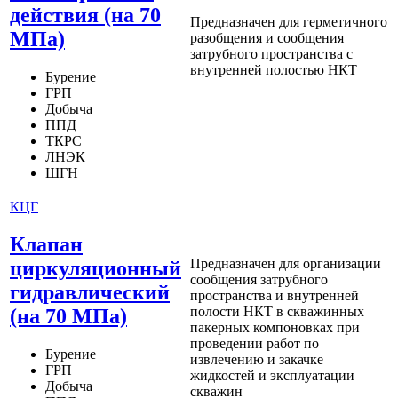
действия (на 70
Предназначен для герметичного
МПа)
разобщения и сообщения
затрубного пространства с
внутренней полостью НКТ
Бурение
ГРП
Добыча
ППД
ТКРС
ЛНЭК
ШГН
КЦГ
Клапан
Предназначен для организации
циркуляционный
сообщения затрубного
гидравлический
пространства и внутренней
полости НКТ в скважинных
(на 70 МПа)
пакерных компоновках при
проведении работ по
Бурение
извлечению и закачке
ГРП
жидкостей и эксплуатации
Добыча
скважин