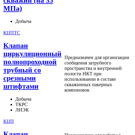
скважин (на 35
МПа)
Добыча
КЦПТС
Клапан
циркуляционный
Предназначен для организации
полнопроходной
сообщения затрубного
пространства и внутренней
трубный со
полости НКТ при
срезными
использовании в составе
скважинных пакерных
штифтами
компоновок
Добыча
ТКРС
ЛНЭК
КЦП
Клапан