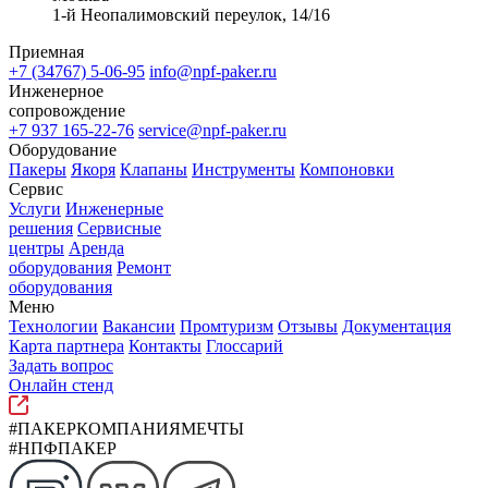
1-й Неопалимовский переулок, 14/16
Приемная
+7 (34767) 5-06-95
info@npf-paker.ru
Инженерное
сопровождение
+7 937 165-22-76
service@npf-paker.ru
Оборудование
Пакеры
Якоря
Клапаны
Инструменты
Компоновки
Сервис
Услуги
Инженерные
решения
Сервисные
центры
Аренда
оборудования
Ремонт
оборудования
Меню
Технологии
Вакансии
Промтуризм
Отзывы
Документация
Карта партнера
Контакты
Глоссарий
Задать вопрос
Онлайн стенд
#ПАКЕРКОМПАНИЯМЕЧТЫ
#НПФПАКЕР