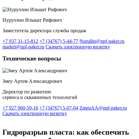
Нуруллин Ильшат Рифович
Заместитель директора службы продаж
+7 937 31-15-812
+7 (34767) 5-44-77
Nurullin@npf-paker.ru
market@npf-paker.ru
Скачать электронную визитку
Технические вопросы
Змеу Артем Александрович
Директор по развитию
сервиса и скважинных технологий
+7 927 960-59-16
+7 (34767) 5-07-04
ZmeuAA@npf-paker.ru
Скачать электронную визитку
Гидроразрыв пласта: как обеспечить