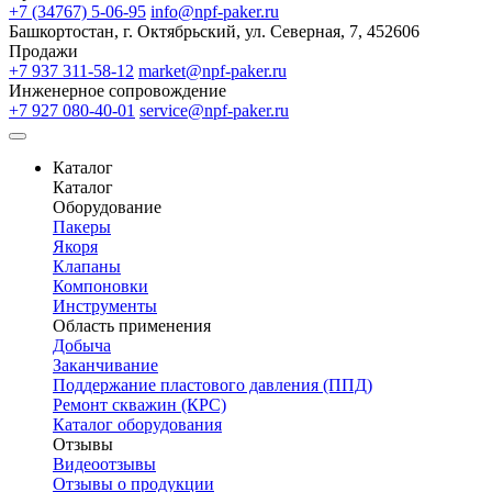
+7 (34767) 5-06-95
info@npf-paker.ru
Башкортостан, г. Октябрьский, ул. Северная, 7, 452606
Продажи
+7 937 311-58-12
market@npf-paker.ru
Инженерное сопровождение
+7 927 080-40-01
service@npf-paker.ru
Каталог
Каталог
Оборудование
Пакеры
Якоря
Клапаны
Компоновки
Инструменты
Область применения
Добыча
Заканчивание
Поддержание пластового давления (ППД)
Ремонт скважин (КРС)
Каталог оборудования
Отзывы
Видеоотзывы
Отзывы о продукции