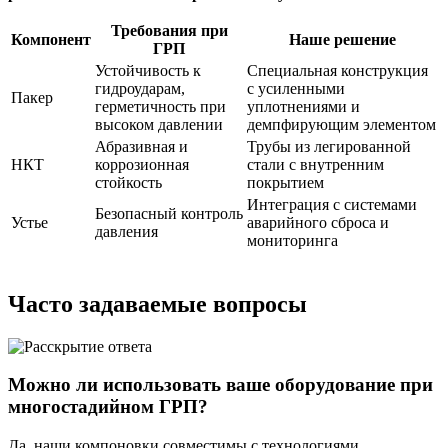
Требования при
Компонент
Наше решение
ГРП
Устойчивость к
Специальная конструкция
гидроударам,
с усиленными
Пакер
герметичность при
уплотнениями и
высоком давлении
демпфирующим элементом
Абразивная и
Трубы из легированной
НКТ
коррозионная
стали с внутренним
стойкость
покрытием
Интеграция с системами
Безопасный контроль
Устье
аварийного сброса и
давления
мониторинга
Часто задаваемые вопросы
Можно ли использовать ваше оборудование при
многостадийном ГРП?
Да, наши компоновки совместимы с технологиями