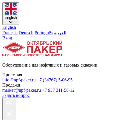
English
English
Français
Deutsch
Português
العربية
Вход
Оборудование для нефтяных и газовых скважин
Приемная
info@npf-paker.ru
+7 (34767) 5-06-95
Продажи
market@npf-paker.ru
+7 937 311-58-12
Задать вопрос