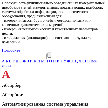
Совокупность функционально объединенных измерительных
преобразователей, измерительных показывающих приборов,
системы обработки информации, технологического
оборудования, предназначенная для:
- измерения массы брутто нефти методом прямых или
косвенных динамических измерений;
- измерения технологических и качественных параметров
нефти;
- отображения (индикации) и регистрации результатов
измерений.
Подробнее
А
Б
В
Г
Д
Е
Ж
З
И
К
Л
М
Н
О
П
Р
Т
У
Ф
Х
Ц
Ч
Ш
Э
Все
слова
А
Абсорбер
Абсорбция
Автоматизированная система управления