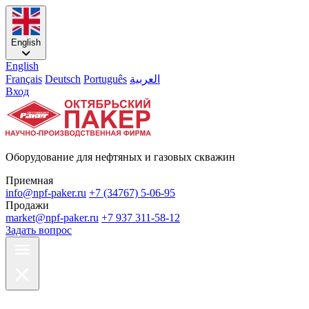
English
English
Français
Deutsch
Português
العربية
Вход
Оборудование для нефтяных и газовых скважин
Приемная
info@npf-paker.ru
+7 (34767) 5-06-95
Продажи
market@npf-paker.ru
+7 937 311-58-12
Задать вопрос