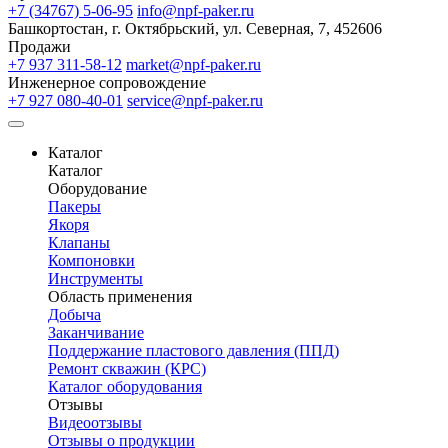
+7 (34767) 5-06-95
info@npf-paker.ru
Башкортостан, г. Октябрьский, ул. Северная, 7, 452606
Продажи
+7 937 311-58-12
market@npf-paker.ru
Инженерное сопровождение
+7 927 080-40-01
service@npf-paker.ru
Каталог
Каталог
Оборудование
Пакеры
Якоря
Клапаны
Компоновки
Инструменты
Область применения
Добыча
Заканчивание
Поддержание пластового давления (ППД)
Ремонт скважин (КРС)
Каталог оборудования
Отзывы
Видеоотзывы
Отзывы о продукции