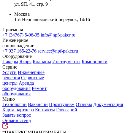
ул. 9П, 41, стр. 9
Москва
1-й Неопалимовский переулок, 14/16
Приемная
+7 (34767) 5-06-95
info@npf-paker.ru
Инженерное
сопровождение
+7 937 165-22-76
service@npf-paker.ru
Оборудование
Пакеры
Якоря
Клапаны
Инструменты
Компоновки
Сервис
Услуги
Инженерные
решения
Сервисные
центры
Аренда
оборудования
Ремонт
оборудования
Меню
Технологии
Вакансии
Промтуризм
Отзывы
Документация
Карта партнера
Контакты
Глоссарий
Задать вопрос
Онлайн стенд
#ПАКЕРКОМПАНИЯМЕЧТЫ