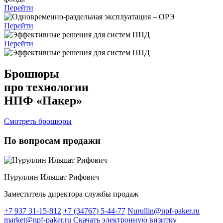
Перейти
Перейти
Перейти
Брошюры
про технологии
НПФ «Пакер»
Смотреть брошюры
По вопросам продажи
Нуруллин Ильшат Рифович
Заместитель директора службы продаж
+7 937 31-15-812
+7 (34767) 5-44-77
Nurullin@npf-paker.ru
market@npf-paker.ru
Скачать электронную визитку