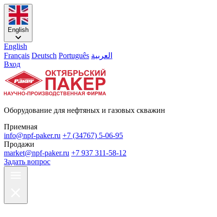
English
English
Français
Deutsch
Português
العربية
Вход
Оборудование для нефтяных и газовых скважин
Приемная
info@npf-paker.ru
+7 (34767) 5-06-95
Продажи
market@npf-paker.ru
+7 937 311-58-12
Задать вопрос