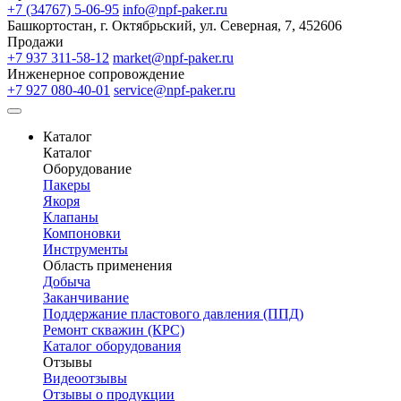
+7 (34767) 5-06-95
info@npf-paker.ru
Башкортостан, г. Октябрьский, ул. Северная, 7, 452606
Продажи
+7 937 311-58-12
market@npf-paker.ru
Инженерное сопровождение
+7 927 080-40-01
service@npf-paker.ru
Каталог
Каталог
Оборудование
Пакеры
Якоря
Клапаны
Компоновки
Инструменты
Область применения
Добыча
Заканчивание
Поддержание пластового давления (ППД)
Ремонт скважин (КРС)
Каталог оборудования
Отзывы
Видеоотзывы
Отзывы о продукции