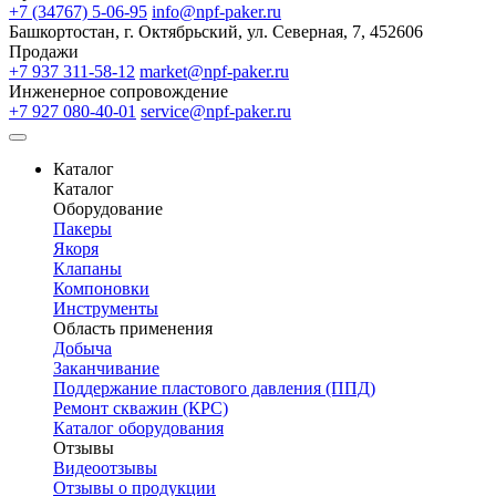
+7 (34767) 5-06-95
info@npf-paker.ru
Башкортостан, г. Октябрьский, ул. Северная, 7, 452606
Продажи
+7 937 311-58-12
market@npf-paker.ru
Инженерное сопровождение
+7 927 080-40-01
service@npf-paker.ru
Каталог
Каталог
Оборудование
Пакеры
Якоря
Клапаны
Компоновки
Инструменты
Область применения
Добыча
Заканчивание
Поддержание пластового давления (ППД)
Ремонт скважин (КРС)
Каталог оборудования
Отзывы
Видеоотзывы
Отзывы о продукции