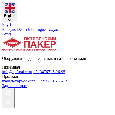
English
English
Français
Deutsch
Português
العربية
Вход
Оборудование для нефтяных и газовых скважин
Приемная
info@npf-paker.ru
+7 (34767) 5-06-95
Продажи
market@npf-paker.ru
+7 937 311-58-12
Задать вопрос