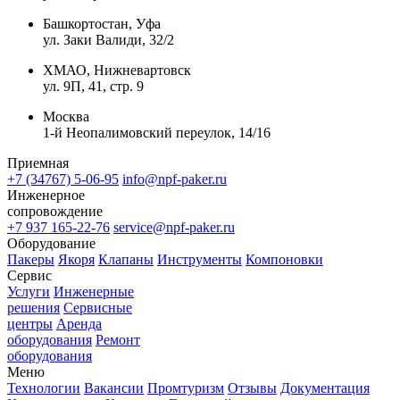
Башкортостан, Уфа
ул. Заки Валиди, 32/2
ХМАО, Нижневартовск
ул. 9П, 41, стр. 9
Москва
1-й Неопалимовский переулок, 14/16
Приемная
+7 (34767) 5-06-95
info@npf-paker.ru
Инженерное
сопровождение
+7 937 165-22-76
service@npf-paker.ru
Оборудование
Пакеры
Якоря
Клапаны
Инструменты
Компоновки
Сервис
Услуги
Инженерные
решения
Сервисные
центры
Аренда
оборудования
Ремонт
оборудования
Меню
Технологии
Вакансии
Промтуризм
Отзывы
Документация